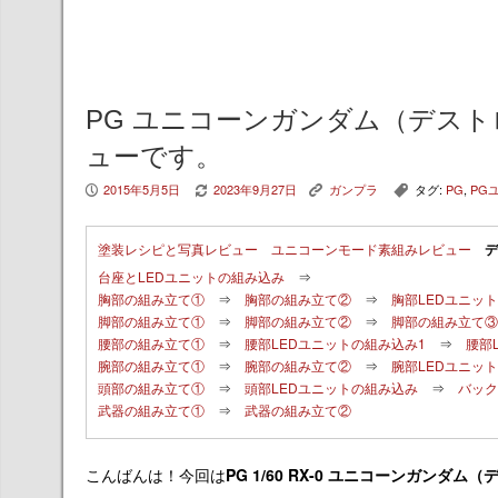
PG ユニコーンガンダム（デス
ューです。
2015年5月5日
2023年9月27日
ガンプラ
タグ:
PG
,
PG
P
V
K
,
塗装レシピと写真レビュー
ユニコーンモード素組みレビュー
デ
台座とLEDユニットの組み込み
⇒
胸部の組み立て①
⇒
胸部の組み立て②
⇒
胸部LEDユニッ
脚部の組み立て①
⇒
脚部の組み立て②
⇒
脚部の組み立て③
腰部の組み立て①
⇒
腰部LEDユニットの組み込み1
⇒
腰部
腕部の組み立て①
⇒
腕部の組み立て②
⇒
腕部LEDユニッ
頭部の組み立て①
⇒
頭部LEDユニットの組み込み
⇒
バック
武器の組み立て①
⇒
武器の組み立て②
こんばんは！今回は
PG 1/60 RX-0 ユニコーンガン