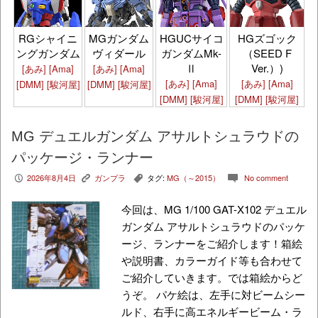
HGズゴック
RGシャイニ
MGガンダム
HGUCサイコ
（SEED F
ングガンダム
ヴィダール
ガンダムMk-
Ver.）)
Ⅱ
[あみ]
[Ama]
[あみ]
[Ama]
[あみ]
[Ama]
[あみ]
[Ama]
[DMM]
[駿河屋]
[DMM]
[駿河屋]
[DMM]
[駿河屋]
[DMM]
[駿河屋]
MG デュエルガンダム アサルトシュラウドの
パッケージ・ランナー
2026年8月4日
ガンプラ
タグ:
MG（～2015）
No comment
P
K
,
c
今回は、MG 1/100 GAT-X102 デュエル
ガンダム アサルトシュラウドのパッケ
ージ、ランナーをご紹介します！箱絵
や説明書、カラーガイド等も合わせて
ご紹介していきます。では箱絵からど
うぞ。 パケ絵は、左手に対ビームシー
ルド、右手に高エネルギービーム・ラ