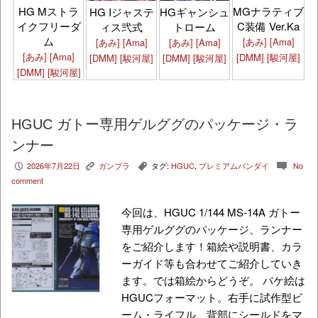
HG Mストラ
MGナラティブ
HG Iジャステ
HGギャンシュ
イクフリーダ
C装備 Ver.Ka
ィス弐式
トローム
ム
[あみ]
[Ama]
[あみ]
[Ama]
[あみ]
[Ama]
[あみ]
[Ama]
[DMM]
[駿河屋]
[DMM]
[駿河屋]
[DMM]
[駿河屋]
[DMM]
[駿河屋]
HGUC ガトー専用ゲルググのパッケージ・ラ
ンナー
2026年7月22日
ガンプラ
タグ:
HGUC
,
プレミアムバンダイ
No
P
K
,
c
comment
今回は、HGUC 1/144 MS-14A ガトー
専用ゲルググのパッケージ、ランナー
をご紹介します！箱絵や説明書、カラ
ーガイド等も合わせてご紹介していき
ます。では箱絵からどうぞ。 パケ絵は
HGUCフォーマット。右手に試作型ビ
ーム・ライフル、背部にシールドをマ