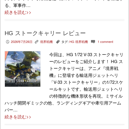
る、軍事作…
続きを読む>>
HG ストークキャリー レビュー
2026年7月26日
境界戦機
タグ:
HG 境界戦機
1 comment
P
K
,
c
今回は、HG 1/72 V-33 ストークキャリ
ーのレビューをご紹介します！ HG ス
トークキャリーは、アニメ『境界戦
機』に登場する輸送用ジェットヘリ
「V-33 ストークキャリー」の1/72スケ
ールキットです。輸送用ジェットヘリ
の特徴的な機体形状を再現。ミサイル
ハッチ開閉ギミックの他、ランディングギアや牽引用アーム
パー…
続きを読む>>