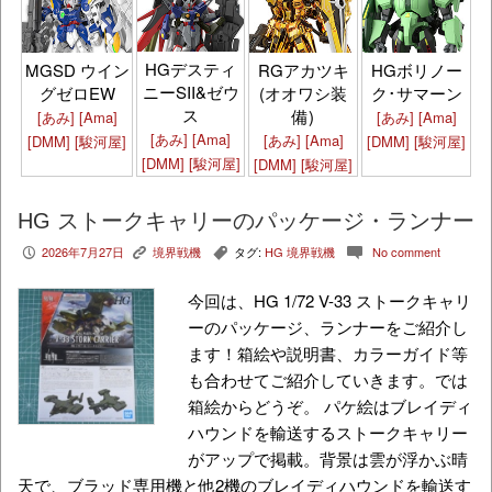
HGデスティ
MGSD ウイン
RGアカツキ
HGボリノー
ニーSII&ゼウ
グゼロEW
(オオワシ装
ク･サマーン
ス
備)
[あみ]
[Ama]
[あみ]
[Ama]
[あみ]
[Ama]
[あみ]
[Ama]
[DMM]
[駿河屋]
[DMM]
[駿河屋]
[DMM]
[駿河屋]
[DMM]
[駿河屋]
HG ストークキャリーのパッケージ・ランナー
2026年7月27日
境界戦機
タグ:
HG 境界戦機
No comment
P
K
,
c
今回は、HG 1/72 V-33 ストークキャリ
ーのパッケージ、ランナーをご紹介し
ます！箱絵や説明書、カラーガイド等
も合わせてご紹介していきます。では
箱絵からどうぞ。 パケ絵はブレイディ
ハウンドを輸送するストークキャリー
がアップで掲載。背景は雲が浮かぶ晴
天で、ブラッド専用機と他2機のブレイディハウンドを輸送す