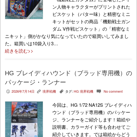
ン人物キャラクターがプリントされた
ビスケット（バター味）と精密なミニ
キットがセットの商品「機動戦士ガン
ダム V作戦ビスケット」の「精密なミ
ニキット」側がかなり気になっていたので箱買いしてみまし
た。箱買いは10袋入り3…
続きを読む>>
HG ブレイディハウンド（ブラッド専用機）の
パッケージ・ランナー
2026年7月14日
境界戦機
タグ:
HG 境界戦機
No comment
P
K
,
c
今回は、HG 1/72 NA12S ブレイディハ
ウンド（ブラッド専用機）のパッケー
ジ、ランナーをご紹介します！箱絵や
説明書、カラーガイド等も合わせてご
紹介していきます。では箱絵からどう