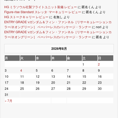
HG ミラソウル社製フライトユニット装備 レビュー
に
匿名くん
より
Figure-rise Standard スレッタ･マーキュリー レビュー
に
匿名くん
より
HG ストークキャリー レビュー
に
名無し
より
ENTRY GRADE νガンダム＆フィン・ファンネル［リサーキュレーションカ
ラー/ネオングリーン］ ペーパーレスのパッケージ・ランナー
に
nori
より
ENTRY GRADE νガンダム＆フィン・ファンネル［リサーキュレーションカ
ラー/ネオングリーン］ ペーパーレスのパッケージ・ランナー
に
匿名
より
2026年8月
月
火
水
木
金
土
日
1
2
3
4
5
6
7
8
9
10
11
12
13
14
15
16
17
18
19
20
21
22
23
24
25
26
27
28
29
30
31
« 7月