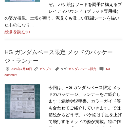
ぞ。 パケ絵はソードを両手に構えるブ
レイディハウンド（ブラッド専用機）
の姿が掲載。土埃が舞う、泥臭くも激しい戦闘シーンを描い
たものになり…
続きを読む>>
HG ガンダムベース限定 メッドのパッケー
ジ・ランナー
2026年7月13日
ガンプラ
タグ:
ガンダムベース限定
No
P
K
,
c
comment
今回は、HG ガンダムベース限定 メッ
ドのパッケージ、ランナーをご紹介し
ます！箱絵や説明書、カラーガイド等
も合わせてご紹介していきます。では
箱絵からどうぞ。 パケ絵は手足を上げ
て飛行するメッドの姿が掲載。特に作