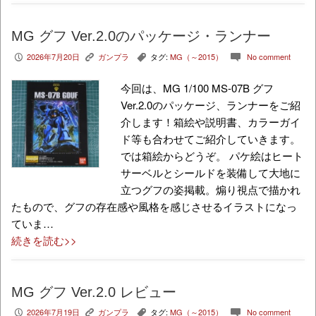
MG グフ Ver.2.0のパッケージ・ランナー
2026年7月20日
ガンプラ
タグ:
MG（～2015）
No comment
P
K
,
c
今回は、MG 1/100 MS-07B グフ
Ver.2.0のパッケージ、ランナーをご紹
介します！箱絵や説明書、カラーガイ
ド等も合わせてご紹介していきます。
では箱絵からどうぞ。 パケ絵はヒート
サーベルとシールドを装備して大地に
立つグフの姿掲載。煽り視点で描かれ
たもので、グフの存在感や風格を感じさせるイラストになっ
ていま…
続きを読む>>
MG グフ Ver.2.0 レビュー
2026年7月19日
ガンプラ
タグ:
MG（～2015）
No comment
P
K
,
c