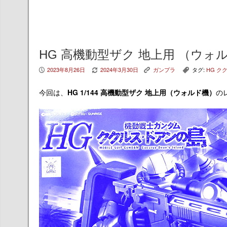
HG 高機動型ザク 地上用 （ウォ
2023年8月26日
2024年3月30日
ガンプラ
タグ:
HG ク
P
V
K
,
今回は、
HG 1/144 高機動型ザク 地上用（ウォルド機）
の