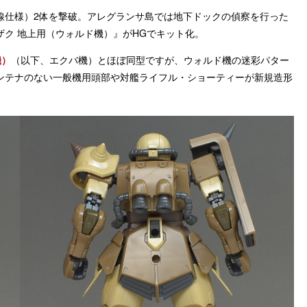
線仕様）2体を撃破。アレグランサ島では地下ドックの偵察を行った
ク 地上用（ウォルド機）』がHGでキット化。
機）
（以下、エクバ機）とほぼ同型ですが、ウォルド機の迷彩パター
ンテナのない一般機用頭部や対艦ライフル・ショーティーが新規造形