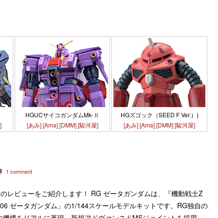
HGズゴック（SEED F Ver.）)
HGUCサイコガンダムMk-Ⅱ
[あみ]
[Ama]
[DMM]
[駿河屋]
]
[あみ]
[Ama]
[DMM]
[駿河屋]
1 comment
c
ンダムのレビューをご紹介します！ RG ゼータガンダムは、『機動戦士Z
006 ゼータガンダム」の1/144スケールモデルキットです。RG独自の
の機構をリアルに再現。新規アドヴァンスドMSジョイントを採用