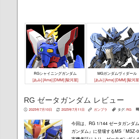
RGシャイニングガンダム
MGガンダムヴィダール
[あみ]
[Ama]
[DMM]
[駿河屋]
[あみ]
[Ama]
[DMM]
[駿河屋
RG ゼータガンダム レビュー
2025年7月10日
2025年7月11日
ガンプラ
タグ:
RG
P
V
K
,
今回は、RG 1/144 ゼータガ
ガンダム』に登場するMS「MSZ-
実機考証により、ゼータガンダム