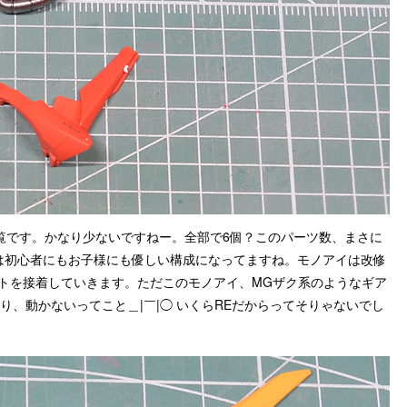
覧です。かなり少ないですねー。全部で6個？このパーツ数、まさに
これは初心者にもお子様にも優しい構成になってますね。モノアイは改修
ートを接着していきます。ただこのモノアイ、MGザク系のようなギア
、動かないってこと＿|￣|◯ いくらREだからってそりゃないでし