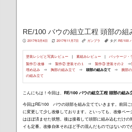
RE/100 バウの組立工程 頭部の
2017年3月4日
2017年11月7日
ガンプラ
タグ:
RE/100
P
V
K
,
塗装レシピと写真レビュー
|
素組みレビュー
|
パッケージ・
製作① 改修
⇒
製作② 塗装その１
⇒
製作③ 塗装その２
⇒
埋め込み
⇒
胸部の組み立て
⇒
頭部の組み立て
⇒
腕部の
の組み立て
こんにちは！今回は、
RE/100 バウの組立工程 頭部の組み
今回はRE/100 バウの頭部を組み立てていきます。前回
に変更して少し改修しております。といっても、改修ペー
はほぼ済ませた状態。後は接着して頭部に組み込むだけの
イも定番。改修自体それほど手の混んだものではないので