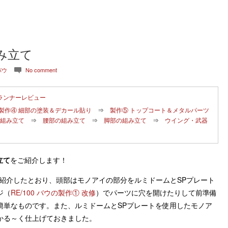
組み立て
 バウ
No comment
c
ランナーレビュー
製作④ 細部の塗装＆デカール貼り
⇒
製作⑤ トップコート＆メタルパーツ
組み立て
⇒
腰部の組み立て
⇒
脚部の組み立て
⇒
ウイング・武器
立て
をご紹介します！
ご紹介したとおり、頭部はモノアイの部分をルミドームとSPプレート
ジ（
RE/100 バウの製作① 改修
）でパーツに穴を開けたりして前準備
簡単なものです。また、ルミドームとSPプレートを使用したモノア
かる～く仕上げておきました。