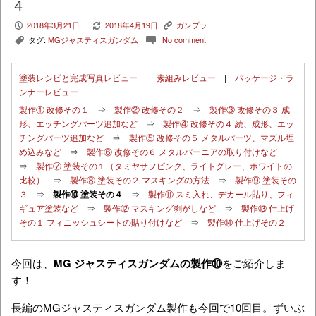
４
2018年3月21日
2018年4月19日
ガンプラ
P
V
K
タグ:
MGジャスティスガンダム
No comment
,
c
塗装レシピと完成写真レビュー
|
素組みレビュー
|
パッケージ・ラ
ンナーレビュー
製作① 改修その１
⇒
製作② 改修その２
⇒
製作③ 改修その３ 成
形、エッチングパーツ追加など
⇒
製作④ 改修その４ 続、成形、エッ
チングパーツ追加など
⇒
製作⑤ 改修その５ メタルパーツ、マズル埋
め込みなど
⇒
製作⑥ 改修その６ メタルバーニアの取り付けなど
⇒
製作⑦ 塗装その１（タミヤサフピンク、ライトグレー、ホワイトの
比較）
⇒
製作⑧ 塗装その２ マスキングの方法
⇒
製作⑨ 塗装その
３
⇒
製作⑩ 塗装その４
⇒
製作⑪ スミ入れ、デカール貼り、フィ
ギュア塗装など
⇒
製作⑫ マスキング剥がしなど
⇒
製作⑬ 仕上げ
その１ フィニッシュシートの貼り付けなど
⇒
製作⑭ 仕上げその２
今回は、
MG ジャスティスガンダムの製作⑩
をご紹介しま
す！
長編のMGジャスティスガンダム製作も今回で10回目。ずいぶ