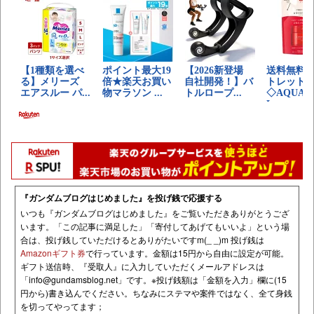
『ガンダムブログはじめました』を投げ銭で応援する
いつも『ガンダムブログはじめました』をご覧いただきありがとうござ
います。「この記事に満足した」「寄付してあげてもいいよ」という場
合は、投げ銭していただけるとありがたいですm(_ _)m 投げ銭は
Amazonギフト券
で行っています。金額は15円から自由に設定が可能。
ギフト送信時、『受取人』に入力していただくメールアドレスは
「
info@gundamsblog.net
」です。
※投げ銭額は「金額を入力」欄に(15
円から)書き込んでください。ちなみにステマや案件ではなく、全て身銭
を切ってやってます；