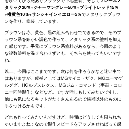
を吹いてから艶ありブラックで下地塗装、そして
フレームメ
タリック20％+ジャーマングレー50％+ブライトレッド15％
+橙黄色10％+サンシャインイエロー5％
でメタリックブラウ
ンを作り、塗装しています。
ブラウンは赤、黄色、黒の組み合わせでできるので、そのブ
ラウン系を細かい調色で作って、メタリック系の塗料を加え
た感じです。手元にブラウン系塗料があるなら、今回のよう
な複数塗料を混ぜ合わせずとも、そちらを使ってもいいです
ね。
以上、今回はここまでです。次は何を作ろうかなと迷い中で
はありますが、候補としてはMGサイコ・ザク、MGユーマゲ
ルググ、HGルプスレクス、MGジム・コマンド（宇宙・コロ
ニー同時製作）などなど。ですが汚しもしてみたいですし、
他にも気になるキットがたくさんあるので候補以外のものに
手をつけるかもです。
どれも作ってみたいんですけど、時間はどうしても限られち
ゃいますよね；なので製作スピードをアップさせねばって感