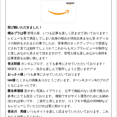
投げ銭いただきました！
積みプラは罪
管理人様、いつも記事を楽しく読ませて頂いております！
レビューを見て満足してしまい自身の積みが消化出来ません笑 オデッセ
イの制作をされるどの事でしたが、実車用のタッチアップペンで塗装な
どされて見ては如何でしょうか？これからもガンプラレビューや制作な
ど楽しみながら見させて頂きますので、管理人様も楽しみながら制作&
記事更新をお願い致します！
長太郎様
ガンダムブログ、とても参考にさせていただいております！
MGEX ユニコーン、自分も楽しんで製作しようと思います(^^♪
おっさｎ様
いつも参考にさせていただいております
tak様
たくさんの画像ありがとうございます。ターンA,ターンXのブログ
ともによかったです。
匿名希望様
見やすい写真レイアウトと、公平で無駄のない文章で購入の
参考にとても役立っております。 微額ですがサイト運営のためにお納め
頂ければ幸いです。 ご多忙と存じますが、コトブキヤ商品や30MMなど
もレビューしていただければ更に助かります。
長谷川 亮様
いつもサイトを楽しく読ませていただいております。これ
からも頑張ってください。