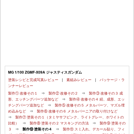
MG 1/100 ZGMF-X09A ジャスティスガンダム
塗装レシピと完成写真レビュー
|
素組みレビュー
|
パッケージ・ラ
ンナーレビュー
製作① 改修その１
⇒
製作② 改修その２
⇒
製作③ 改修その３ 成
形、エッチングパーツ追加など
⇒
製作④ 改修その４ 続、成形、エッ
チングパーツ追加など
⇒
製作⑤ 改修その５ メタルパーツ、マズル埋
め込みなど
⇒
製作⑥ 改修その６ メタルバーニアの取り付けなど
⇒
製作⑦ 塗装その１（タミヤサフピンク、ライトグレー、ホワイトの
比較）
⇒
製作⑧ 塗装その２ マスキングの方法
⇒
製作⑨ 塗装その
３
⇒
製作⑩ 塗装その４
⇒
製作⑪ スミ入れ、デカール貼り、フィ