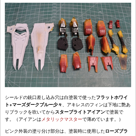
シールドの銃口差し込み穴は白塗装で使った
フラットホワイ
ト+マーズダークブルー少々
、アキレスのフィンは下地に艶あ
りブラックを吹いてから
スターブライトアイアン
で塗装で
す。（アイアンは
メタリックマスター
で薄めています。）
ピンク外装の塗り分け部分は、塗装時に使用した
ローズブラ