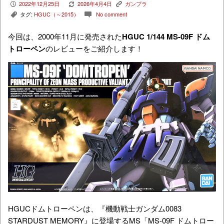
2022年12月25日
2026年4月4日
ガンプラ
P
V
K
タグ:
HGUC（～2015）
No comment
,
c
今回は、2000年11月に発売された
HGUC 1/144 MS-09F ドム
トローペン
のレビューをご紹介します！
HGUCドムトローペンは、『機動戦士ガンダム0083
STARDUST MEMORY』に登場するMS「MS-09F ドムトロー