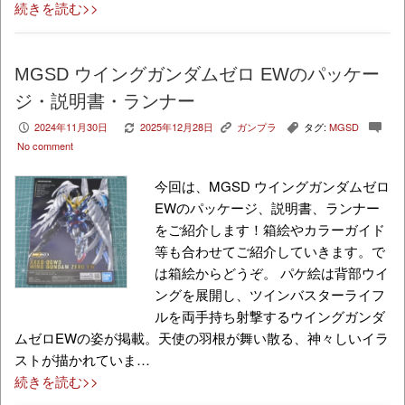
続きを読む>>
MGSD ウイングガンダムゼロ EWのパッケー
ジ・説明書・ランナー
2024年11月30日
2025年12月28日
ガンプラ
タグ:
MGSD
P
V
K
,
c
No comment
今回は、MGSD ウイングガンダムゼロ
EWのパッケージ、説明書、ランナー
をご紹介します！箱絵やカラーガイド
等も合わせてご紹介していきます。で
は箱絵からどうぞ。 パケ絵は背部ウイ
ングを展開し、ツインバスターライフ
ルを両手持ち射撃するウイングガンダ
ムゼロEWの姿が掲載。天使の羽根が舞い散る、神々しいイラ
ストが描かれていま…
続きを読む>>