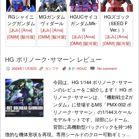
HGズゴック
RGシャイニ
MGガンダム
HGUCサイコ
（SEED F
ングガンダム
ヴィダール
ガンダムMk-
Ver.）)
Ⅱ
[あみ]
[Ama]
[あみ]
[Ama]
[あみ]
[Ama]
[あみ]
[Ama]
[DMM]
[駿河屋]
[DMM]
[駿河屋]
[DMM]
[駿河屋]
[DMM]
[駿河屋]
HG ボリノーク･サマーン レビュー
2024年11月30日
ガンプラ
タグ:
HGUC
No comment
P
K
,
c
今回は、HG 1/144 ボリノーク･サマー
ンのレビューをご紹介します！ HG ボ
リノーク･サマーンは、『機動戦士Zガ
ンダム』に登場するMS「PMX-002 ボ
リノーク･サマーン」の1/144スケール
モデルキットです。頭部にレドーム、
背部に高機動型バックパックを持つ特
徴的な機体形状を再現。専用シールドのクロー可動ギミッ…