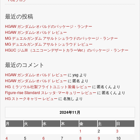
最近の投稿
HGAW ガンダムレオパルドのパッケージ・ランナー
HGAW ガンダムレオパルド レビュー
MG デュエルガンダム アサルトシュラウドのパッケージ・ランナー
MG デュエルガンダム アサルトシュラウド レビュー
HGUC ジムIII （ユニコーンデザートカラーVer.）のパッケージ・ランナー
最近のコメント
HGAW ガンダムレオパルド レビュー
に
ysg
より
HGAW ガンダムレオパルド レビュー
に
匿名
より
HG ミラソウル社製フライトユニット装備 レビュー
に
匿名くん
より
Figure-rise Standard スレッタ･マーキュリー レビュー
に
匿名くん
より
HG ストークキャリー レビュー
に
名無し
より
2024年11月
月
火
水
木
金
土
日
1
2
3
4
5
6
7
8
9
10