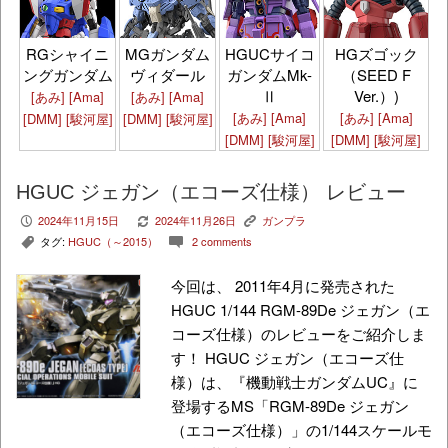
HGズゴック
RGシャイニ
MGガンダム
HGUCサイコ
（SEED F
ングガンダム
ヴィダール
ガンダムMk-
Ver.）)
Ⅱ
[あみ]
[Ama]
[あみ]
[Ama]
[あみ]
[Ama]
[あみ]
[Ama]
[DMM]
[駿河屋]
[DMM]
[駿河屋]
[DMM]
[駿河屋]
[DMM]
[駿河屋]
HGUC ジェガン（エコーズ仕様） レビュー
2024年11月15日
2024年11月26日
ガンプラ
P
V
K
タグ:
HGUC（～2015）
2 comments
,
c
今回は、 2011年4月に発売された
HGUC 1/144 RGM-89De ジェガン（エ
コーズ仕様）のレビューをご紹介しま
す！ HGUC ジェガン（エコーズ仕
様）は、『機動戦士ガンダムUC』に
登場するMS「RGM-89De ジェガン
（エコーズ仕様）」の1/144スケールモ