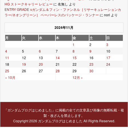
HG ストークキャリー レビュー
に
名無し
より
ENTRY GRADE νガンダム＆フィン・ファンネル［リサーキュレーションカ
ラー/ネオングリーン］ ペーパーレスのパッケージ・ランナー
に
nori
より
2024年11月
月
火
水
木
金
土
日
1
2
3
4
5
6
7
8
9
10
11
12
13
14
15
16
17
18
19
20
21
22
23
24
25
26
27
28
29
30
« 10月
12月 »
「ガンダムブログはじめました」に掲載の全ての文章及び画像の無断転載・複
製・改ざんを禁止します。
Copyright 2026
ガンダムブログはじめました
All Rights Reserved.