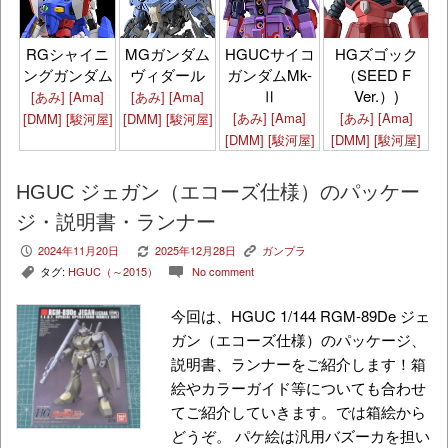
HGズゴック
RGシャイニ
MGガンダム
HGUCサイコ
（SEED F
ングガンダム
ヴィダール
ガンダムMk-
Ver.）)
Ⅱ
[あみ]
[Ama]
[あみ]
[Ama]
[あみ]
[Ama]
[あみ]
[Ama]
[DMM]
[駿河屋]
[DMM]
[駿河屋]
[DMM]
[駿河屋]
[DMM]
[駿河屋]
HGUC ジェガン（エコーズ仕様）のパッケー
ジ・説明書・ランナー
2024年11月20日
2025年12月28日
ガンプラ
P
V
K
タグ:
HGUC（～2015）
No comment
,
c
今回は、HGUC 1/144 RGM-89De ジェ
ガン（エコーズ仕様）のパッケージ、
説明書、ランナーをご紹介します！箱
絵やカラーガイド等についても合わせ
てご紹介していきます。では箱絵から
どうぞ。 パケ絵は汎用バズーカを担い