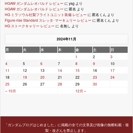
HGAW ガンダムレオパルド レビュー
に
ysg
より
HGAW ガンダムレオパルド レビュー
に
匿名
より
HG ミラソウル社製フライトユニット装備 レビュー
に
匿名くん
より
Figure-rise Standard スレッタ･マーキュリー レビュー
に
匿名くん
より
HG ストークキャリー レビュー
に
名無し
より
2024年11月
月
火
水
木
金
土
日
1
2
3
4
5
6
7
8
9
10
11
12
13
14
15
16
17
18
19
20
21
22
23
24
25
26
27
28
29
30
« 10月
12月 »
「ガンダムブログはじめました」に掲載の全ての文章及び画像の無断転載・複
製・改ざんを禁止します。