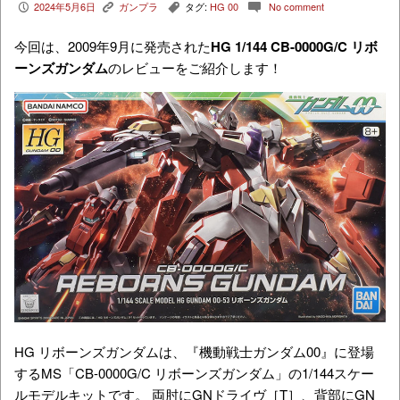
2024年5月6日
ガンプラ
タグ:
HG 00
No comment
P
K
,
c
今回は、2009年9月に発売された
HG 1/144
CB-0000G/C
リボ
ーンズガンダム
のレビューをご紹介します！
HG リボーンズガンダムは、『機動戦士ガンダム00』に登場
するMS「CB-0000G/C リボーンズガンダム」の1/144スケー
ルモデルキットです。 両肘にGNドライヴ［T］、背部にGN