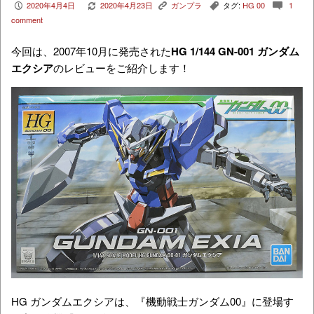
2020年4月4日
2020年4月23日
ガンプラ
タグ:
HG 00
1
P
V
K
,
c
comment
今回は、2007年10月に発売された
HG 1/144 GN-001 ガンダム
エクシア
のレビューをご紹介します！
HG ガンダムエクシアは、『機動戦士ガンダム00』に登場す