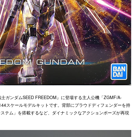
ンダムSEED FREEDOM』に登場する主人公機「ZGMF/A-
1/144スケールモデルキットです。背部にプラウドディフェンダーを持
システム」を搭載するなど、ダイナミックなアクションポーズが再現