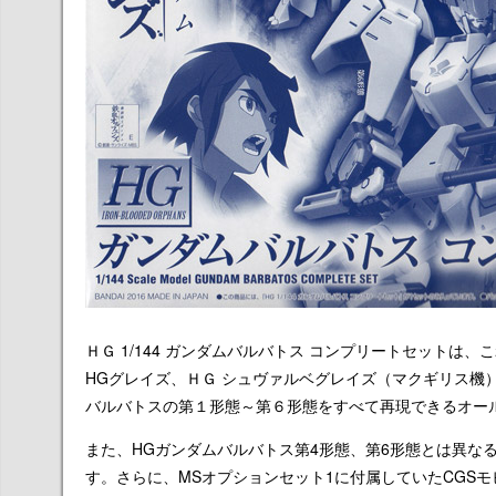
ＨＧ 1/144 ガンダムバルバトス コンプリートセットは
HGグレイズ、ＨＧ シュヴァルベグレイズ（マクギリス機
バルバトスの第１形態～第６形態をすべて再現できるオー
また、HGガンダムバルバトス第4形態、第6形態とは異な
す。さらに、MSオプションセット1に付属していたCGS