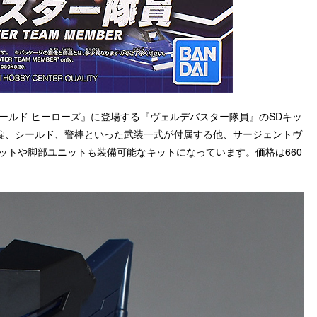
ムワールド ヒーローズ』に登場する『ヴェルデバスター隊員』のSDキッ
錠、シールド、警棒といった武装一式が付属する他、サージェントヴ
ットや脚部ユニットも装備可能なキットになっています。価格は660