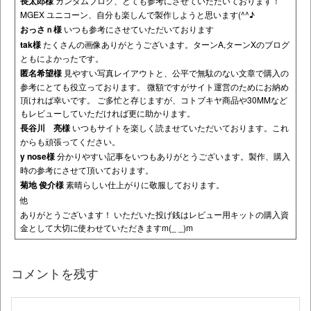
長太郎様
ガンダムブログ、とても参考にさせていただいております！
MGEX ユニコーン、自分も楽しんで製作しようと思います(^^♪
おっさｎ様
いつも参考にさせていただいております
tak様
たくさんの画像ありがとうございます。ターンA,ターンXのブログ
ともによかったです。
匿名希望様
見やすい写真レイアウトと、公平で無駄のない文章で購入の
参考にとても役立っております。 微額ですがサイト運営のためにお納め
頂ければ幸いです。 ご多忙と存じますが、コトブキヤ商品や30MMなど
もレビューしていただければ更に助かります。
長谷川 亮様
いつもサイトを楽しく読ませていただいております。これ
からも頑張ってください。
y nose様
分かりやすい記事をいつもありがとうございます。製作、購入
時の参考にさせて頂いております。
菊地 俊介様
素晴らしい仕上がりに敬服しております。
他
ありがとうございます！ いただいた投げ銭はレビュー用キットの購入資
金として大切に使わせていただきますm(_ _)m
コメントを残す