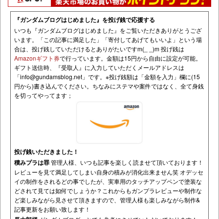
『ガンダムブログはじめました』を投げ銭で応援する
いつも『ガンダムブログはじめました』をご覧いただきありがとうござ
います。「この記事に満足した」「寄付してあげてもいいよ」という場
合は、投げ銭していただけるとありがたいですm(_ _)m 投げ銭は
Amazonギフト券
で行っています。金額は15円から自由に設定が可能。
ギフト送信時、『受取人』に入力していただくメールアドレスは
「
info@gundamsblog.net
」です。
※投げ銭額は「金額を入力」欄に(15
円から)書き込んでください。ちなみにステマや案件ではなく、全て身銭
を切ってやってます；
投げ銭いただきました！
積みプラは罪
管理人様、いつも記事を楽しく読ませて頂いております！
レビューを見て満足してしまい自身の積みが消化出来ません笑 オデッセ
イの制作をされるどの事でしたが、実車用のタッチアップペンで塗装な
どされて見ては如何でしょうか？これからもガンプラレビューや制作な
ど楽しみながら見させて頂きますので、管理人様も楽しみながら制作&
記事更新をお願い致します！