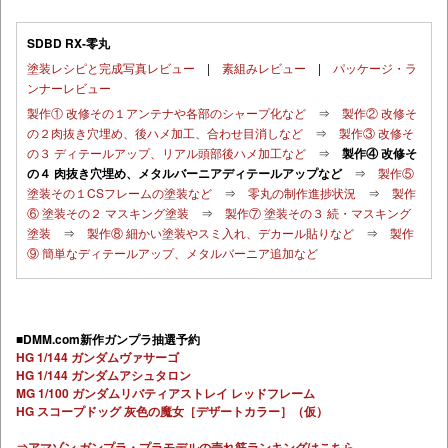
SDBD RX-零丸
塗装レシピと完成写真レビュー
|
素組みレビュー
|
パッケージ・ラ
ンナーレビュー
製作① 改修その１アンテナや各部のシャープ化など
⇒
製作② 改修そ
の２肉抜き穴埋め、後ハメ加工、合わせ目消しなど
⇒
製作③ 改修そ
の３ ディテールアップ、リアル頭部後ハメ加工など
⇒
製作④ 改修そ
の４ 肉抜き穴埋め、メタルバーニアディテールアップなど
⇒
製作⑤
塗装その１CSフレームの塗装など
⇒
零丸の制作進捗状況
⇒
製作
⑥ 塗装その２ マスキング塗装
⇒
製作⑦ 塗装その３ 続・マスキング
塗装
⇒
製作⑧ 細かい塗装やスミ入れ、デカール貼りなど
⇒
製作
⑨ 簡単なディテールアップ、メタルバーニア追加など
■DMM.com新作ガンプラ抽選予約
HG 1/144 ガンダムヴァサーゴ
HG 1/144 ガンダムアシュタロン
MG 1/100 ガンダムリバティアストレイ レッドフレーム
HG スコープドッグ 灰色の魔女［デザートカラー］（仮）
⇒アマゾン ガンプラ・プラモデルの売れ筋ランキングはこちら