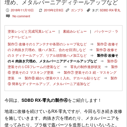
埋め、メタルバーニアディテールアップなど
2018年11月10日
2019年2月9日
ガンプラ
タグ:
SDBD RX-零丸
P
V
K
,
No comment
c
塗装レシピと完成写真レビュー
|
素組みレビュー
|
パッケージ・ラ
ンナーレビュー
製作① 改修その１アンテナや各部のシャープ化など
⇒
製作② 改修そ
の２肉抜き穴埋め、後ハメ加工、合わせ目消しなど
⇒
製作③ 改修そ
の３ ディテールアップ、リアル頭部後ハメ加工など
⇒
製作④ 改修そ
の４ 肉抜き穴埋め、メタルバーニアディテールアップなど
⇒
製作⑤
塗装その１CSフレームの塗装など
⇒
零丸の制作進捗状況
⇒
製作
⑥ 塗装その２ マスキング塗装
⇒
製作⑦ 塗装その３ 続・マスキング
塗装
⇒
製作⑧ 細かい塗装やスミ入れ、デカール貼りなど
⇒
製作
⑨ 簡単なディテールアップ、メタルバーニア追加など
今回は、
SDBD RX-零丸の製作④
をご紹介します！
地道に改修を続けているRX-零丸ですが、今回も引き続き改修
を施していきます。肉抜き穴を埋めたり、メタルパーニアを
使ってみたり、プラ板で蓋パーツを造形したりいろいろと。