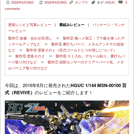
2022年6月26日
2022年6月28日
ガンプラ
タグ:
HGUC
3
P
V
K
,
c
comments
塗装レシピと写真レビュー
|
素組みレビュー
|
パッケージ・ランナ
ーレビュー
製作① 改修・合わせ目消し
⇒
製作② 後ハメ加工・プラ板を使ったデ
ィテールアップなど
⇒
製作③ 裏打ちパーツ、メタルアンテナの追加
など
⇒
製作④ 塗装その１（百式ゴールドとつや消しについて）
⇒
製作⑤ 塗装その２
⇒
製作⑥ スミ入れ、デカール貼り、裏打ちパ
ーツ取り付けなど
⇒
製作⑦ 頭部センサーのクリアーパーツ化、メタ
ルバーニア取り付けなど
今回は、2016年8月に発売された
HGUC 1/144 MSN-00100 百
式（REVIVE）
のレビューをご紹介します！