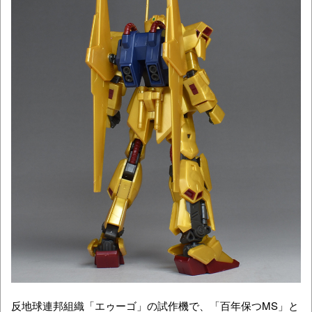
反地球連邦組織「エゥーゴ」の試作機で、「百年保つMS」と