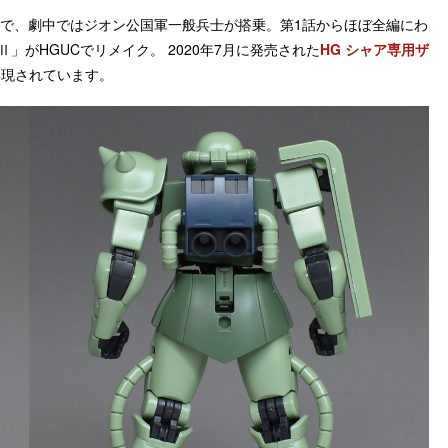
Sで、劇中では
ジオン公国軍一般兵士が搭乗。第1話からほぼ全編にわ
ザクⅡ」がHGUCでリメイク。 2020年7月に発売された
HG シャア専用ザ
再現されています。