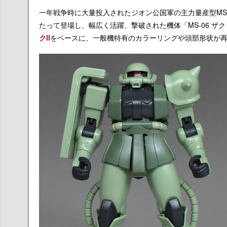
一年戦争時に大量投入されたジオン公国軍の主力量産型M
たって登場し、幅広く活躍、撃破された機体
「MS-06 
クII
をベースに、一般機特有のカラーリングや頭部形状が