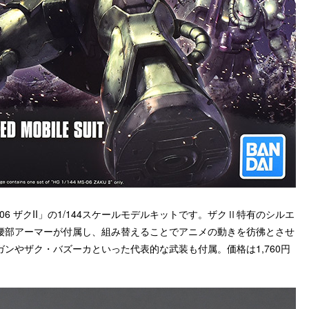
06 ザクII」の1/144スケールモデルキットです。ザクⅡ特有のシルエ
腰部アーマーが付属し、組み替えることで
アニメの動きを彷彿とさせ
ンやザク・バズーカといった代表的な武装も付属。価格は1,760円