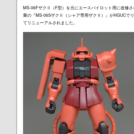
MS-06FザクⅡ（F型）を元にエースパイロット用に改
乗の『MS-06SザクⅡ（シャア専用ザクⅡ）』がHGUCで
てリニューアルされました。