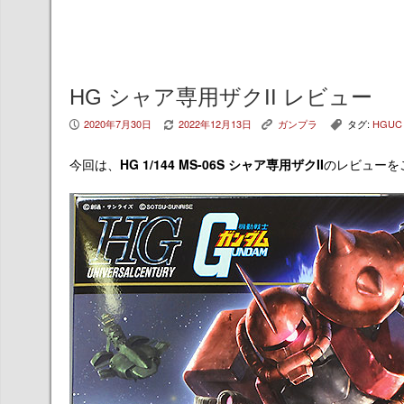
HG シャア専用ザクII レビュー
2020年7月30日
2022年12月13日
ガンプラ
タグ:
HGUC
P
V
K
,
今回は、
HG 1/144 MS-06S シャア専用ザクII
のレビューを