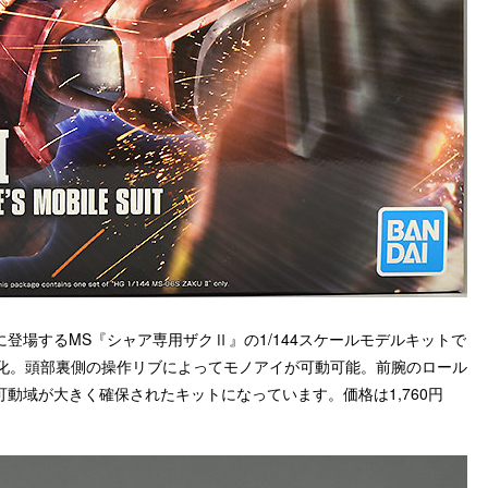
』に登場するMS『シャア専用ザクⅡ』の1/144スケールモデルキットで
ブ化。頭部裏側の操作リブによってモノアイが可動可能。前腕のロール
動域が大きく確保されたキットになっています。価格は1,760円