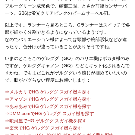
ブルーグリーン成形色で、頭部三眼、とさか前後センサーパ
ーツ。SB6は蛍光クリアピンクのビームサーベル刃。
以上です。ランナーを見るところ、Cランナーはスイッチで各
部が細かく分割できるようになっているようです。
なのでバリエーション機によっては頭部や腕部形状などが違
ったり、色分けが違っていることがありそうですね。
いまのところこのゲルググ（GQ）のバリエ機はボカタ機のみ
ですが、ゲルググキャノン（GQ）などもキット化されるんで
すかね。でもまだこれがゲルググいう感じが掴めていないの
で、脳がバグらない程度にお願いします；
⇒メルカリでHG ゲルググ スガイ機を探す
⇒アマゾンでHG ゲルググ スガイ機を探す
⇒あみあみでHG ゲルググ スガイ機を探す
⇒DMM.comでHG ゲルググ スガイ機を探す
⇒駿河屋でHG ゲルググ スガイ機を探す
⇒楽天でHG ゲルググ スガイ機を探す
⇒ヤフーショッピングでHG ゲルググ スガイ機を探す