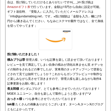
合は、投げ銭していただけるとありがたいですm(_ _)m 投げ銭は
Amazonギフト券
で行っています。金額は15円から自由に設定が可能。
ギフト送信時、『受取人』に入力していただくメールアドレスは
「
info@gundamsblog.net
」です。
※投げ銭額は「金額を入力」欄に(15
円から)書き込んでください。ちなみにステマや案件ではなく、全て身銭
を切ってやってます；
投げ銭いただきました！
積みプラは罪
管理人様、いつも記事を楽しく読ませて頂いております！
レビューを見て満足してしまい自身の積みが消化出来ません笑 オデッセ
イの制作をされるどの事でしたが、実車用のタッチアップペンで塗装な
どされて見ては如何でしょうか？これからもガンプラレビューや制作な
ど楽しみながら見させて頂きますので、管理人様も楽しみながら制作&
記事更新をお願い致します！
長太郎様
ガンダムブログ、とても参考にさせていただいております！
MGEX ユニコーン、自分も楽しんで製作しようと思います(^^♪
おっさｎ様
いつも参考にさせていただいております
tak様
たくさんの画像ありがとうございます。ターンA,ターンXのブログ
ともによかったです。