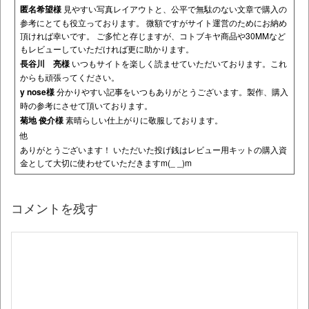
匿名希望様
見やすい写真レイアウトと、公平で無駄のない文章で購入の
参考にとても役立っております。 微額ですがサイト運営のためにお納め
頂ければ幸いです。 ご多忙と存じますが、コトブキヤ商品や30MMなど
もレビューしていただければ更に助かります。
長谷川 亮様
いつもサイトを楽しく読ませていただいております。これ
からも頑張ってください。
y nose様
分かりやすい記事をいつもありがとうございます。製作、購入
時の参考にさせて頂いております。
菊地 俊介様
素晴らしい仕上がりに敬服しております。
他
ありがとうございます！ いただいた投げ銭はレビュー用キットの購入資
金として大切に使わせていただきますm(_ _)m
コメントを残す