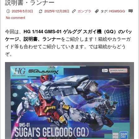
説明書・ランナー
2025年5月3日
2025年12月28日
ガンプラ
タグ:
HGMSGG
P
V
K
,
c
No comment
今回は、
HG 1/144 GMS-01 ゲルググ スガイ機（GQ）
のパッ
ケージ、説明書、ランナー
をご紹介します！箱絵やカラーガ
イド等も合わせてご紹介していきます。では箱絵からどう
ぞ。