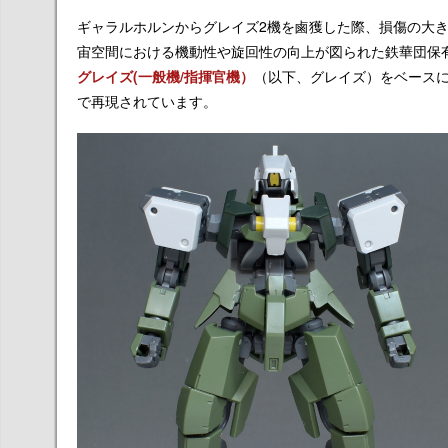
ギャラルホルンからグレイズ2機を鹵獲した際、損傷の大
宙空間における機動性や旋回性の向上が図られた鉄華団保有M
グレイズ(一般機/指揮官機）
（以下、グレイズ）をベース
で再現されています。