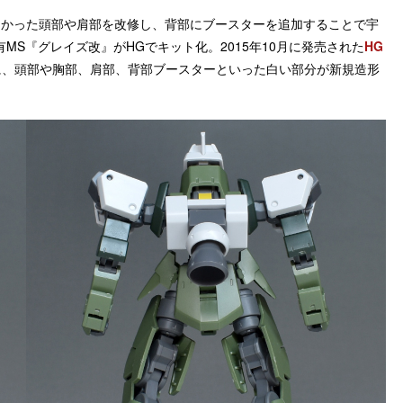
きかった頭部や肩部を改修し、背部にブースターを追加することで宇
S『グレイズ改』がHGでキット化。2015年10月に発売された
HG
に、頭部や胸部、肩部、背部ブースターといった白い部分が新規造形