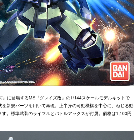
ズ』に登場するMS『グレイズ改』の1/144スケールモデルキットで
状を新規パーツを用いて再現。上半身の可動機構を中心に、ねじる動
す。標準武装のライフルとバトルアックスが付属。価格は1,100円