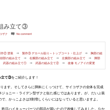
組み立て③
イコザク
No comment
c
製作② 塗装
⇒
製作③ デカール貼り～トップコート・仕上げ
⇒
胸部の組
頭部の組み立て
⇒
右腕部の組み立て
⇒
左腕部の組み立て
⇒
脚部
⇒
武器の組み立て①
⇒
武器の組み立て②
⇒
改修 モノアイの変更
み立て③
をご紹介します！
なります。そしてさらに胴体にくっつけて、サイコザクの全体を完成
本ジョニー・ライデン型ザクと似た感じではあります。が、だいぶ装
ので、かっこよさは3割増しくらいにはなっていると思いますよ。
、昨日ハイキューパーツの部品が届いたので改修してみました。なか