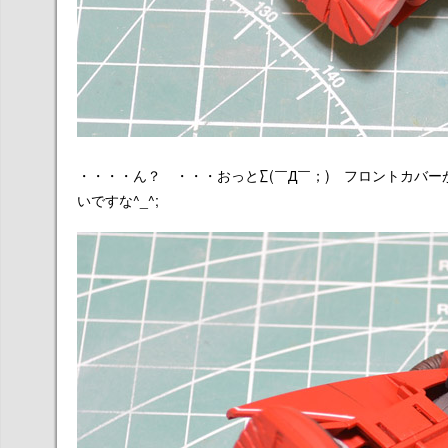
・・・・ん？ ・・・おっと∑(￣Д￣；) フロントカバ
いですな^_^;