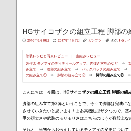
HGサイコザクの組立工程 脚部の
2016年8月18日
2017年11月7日
ガンプラ
タグ:
HGサ
P
V
K
,
塗装レシピと写真レビュー
|
素組みレビュー
製作① モノアイのディティールアップ、肉抜き穴埋めなど
⇒
み立て
⇒
腰部の組み立て
⇒
バックパックの組み立て
⇒
の組み立て①
⇒
脚部の組み立て②
⇒
脚部の組み立て③
こんにちは！今回は、
HGサイコザクの組立工程 脚部の組
脚部の組み立て第3弾ということで、今回で脚部は完成に
させていきたいと思います！まあ高機動型ザクなので、基
甲の頑丈さや武装のモリモリさはこちらのほうが数段上な
それと、当初からお伝えしているモノアイの変更について