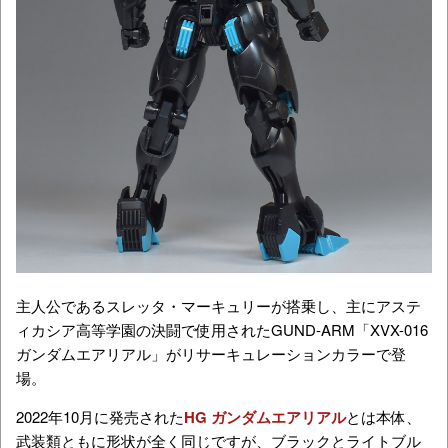
主人公であるスレッタ・マーキュリーが搭乗し、主にアステ
ィカシア高等学園の決闘で使用された
GUND-ARM
「
XVX-016
ガンダムエアリアル」がリサーキュレーションカラーで登
場。
2022年10月に発売され
た
HG ガンダムエアリアル
とは本体、
武装類ともに形状が全く同じですが、ブラックとライトブル