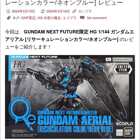
レーションカラー/ネオンブルー] レビュー
2024年3月15日
2024年3月16日
ガンプラ
P
V
K
タグ:
GNF限定
,
HG 水星の魔女
,
エコプラ
No comment
,
c
今回は、
GUNDAM NEXT FUTURE限定 HG 1/144 ガンダムエ
アリアル [リサーキュレーションカラー/ネオンブルー]
のレビ
ューをご紹介します！