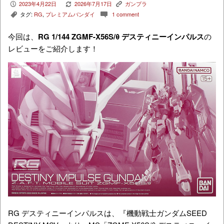
2023年4月22日
2026年7月17日
ガンプラ
P
V
K
タグ:
RG
,
プレミアムバンダイ
1 comment
,
c
今回は、
RG 1/144
ZGMF-X56S/θ
デスティニーインパルス
の
レビューをご紹介します！
RG デスティニーインパルスは、『機動戦士ガンダムSEED