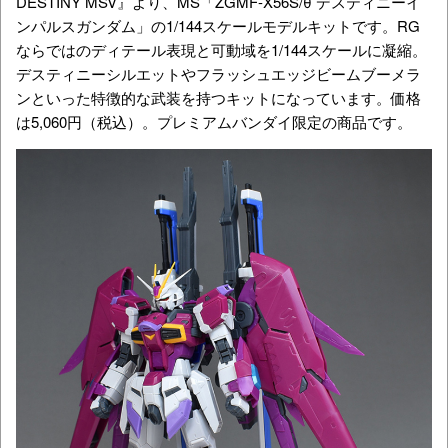
DESTINY MSV』より、MS「
ZGMF-X56S/θ
デスティニーイ
ンパルスガンダム」の1/144スケールモデルキットです。RG
ならではのディテール表現と可動域を1/144スケールに凝縮。
デスティニーシルエットやフラッシュエッジビームブーメラ
ンといった特徴的な武装を持つキットになっています。価格
は5,060円（税込）。プレミアムバンダイ限定の商品です。