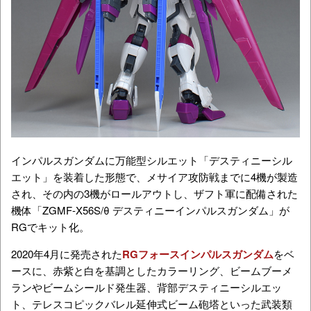
インパルスガンダム
に万能型シルエット「デスティニーシル
エット」を装着した形態で、
メサイア攻防戦までに4機が製造
され、その内の3機がロールアウトし、ザフト軍に配備された
機体「
ZGMF-X56S/θ
デスティニーインパルスガンダム」が
RGでキット化。
2020年4月に発売された
RGフォースインパルスガンダム
をベ
ースに、赤紫と白を基調としたカラーリング、ビームブーメ
ランやビームシールド発生器、背部デスティニーシルエッ
ト、テレスコピックバレル延伸式ビーム砲塔といった武装類