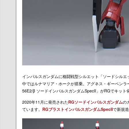
インパルスガンダムに格闘戦型シルエット「ソードシルエ
中ではルナマリア・ホークが搭乗。アグネス・ギーベンラー
56E2/β ソードインパルスガンダムSpecII」がRGでキット
2020年11月に発売された
RGソードインパルスガンダム
の
ています。
RGブラストインパルスガンダムSpecII
で新規造