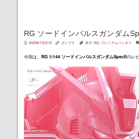
RG ソードインパルスガンダムSpe
2025年7月21日
ガンプラ
タグ:
RG
,
プレミアムバンダイ
P
K
,
今回は、
RG 1/144 ソードインパルスガンダムSpecII
のレ