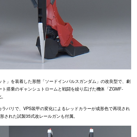
ット」を装着した形態「ソードインパルスガンダム」の改良型で、劇
ト搭乗のギャンシュトロームと戦闘を繰り広げた機体「ZGMF-
化。
カラバリで、VPS装甲の変化によるレッドカラーが成形色で再現され
形された試製35式改レールガンも付属。