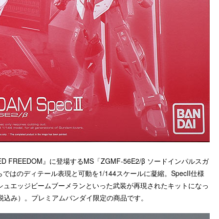
FREEDOM』に登場するMS「ZGMF-56E2/β ソードインパルスガ
ならではのディテール表現と可動を1/144スケールに凝縮。SpecII仕様
シュエッジビームブーメランといった武装が再現されたキットになっ
（税込み）。プレミアムバンダイ限定の商品です。