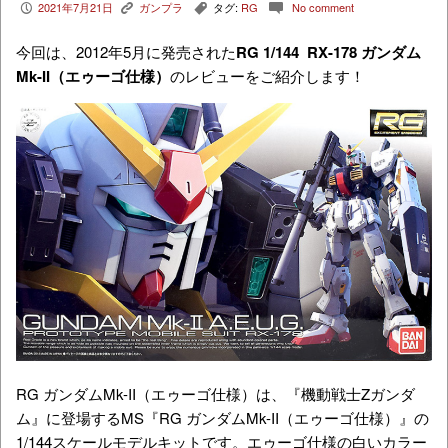
2021年7月21日
ガンプラ
タグ:
RG
No comment
P
K
,
c
今回は、2012年5月に発売された
RG 1/144 RX-178 ガンダム
Mk-II（エゥーゴ仕様）
のレビューをご紹介します！
RG ガンダムMk-II（エゥーゴ仕様）は、『機動戦士Zガンダ
ム』に登場するMS『RG ガンダムMk-II（エゥーゴ仕様）』の
1/144スケールモデルキットです。エゥーゴ仕様の白いカラー