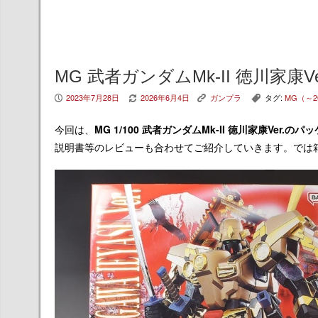
MG 武者ガンダムMk-II 徳川家
2023年7月28日
2026年6月4日
ガンプラ
タグ:
MG（～2
P
V
K
,
今回は、
MG 1/100 武者ガンダムMk-II 徳川家康Ver.
のパッ
説明書等のレビューも合わせてご紹介していきます。では