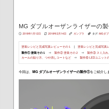
MG ダブルオーザンライザーの製
2018年1月12日
2018年2月14日
ガンプラ
タグ:
MGダ
P
V
K
,
塗装レシピと完成写真レビューその１
|
塗装レシピと完成写真
製作① 塗装その１
⇒
製作② 塗装その２
⇒
製作③ スミ入
カールの貼り方、つや消しコートなど
⇒
製作⑥ LEDユニット
今回は、
MG ダブルオーザンライザーの製作①
をご紹介し