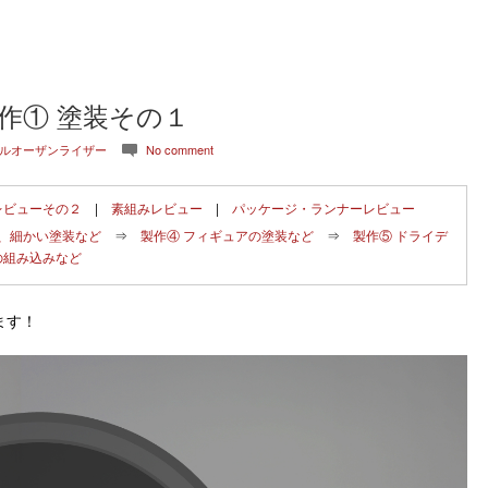
作① 塗装その１
ブルオーザンライザー
No comment
c
レビューその２
|
素組みレビュー
|
パッケージ・ランナーレビュー
れ、細かい塗装など
⇒
製作④ フィギュアの塗装など
⇒
製作⑤ ドライデ
の組み込みなど
ます！