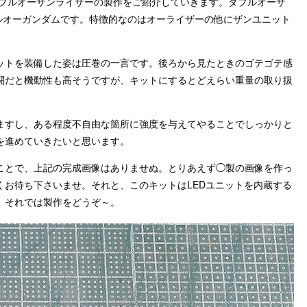
ダブルオーザンライザーの製作をご紹介していきます。ダブルオーザ
ルオーガンダムです。特徴的なのはオーライザーの他にザンユニット
ットを装備した姿は圧巻の一言です。後ろから見たときのゴテゴテ感
闘だと機動性も高そうですが、キットにするとどえらい重量の取り扱
ますし、ある程度不自由な箇所に強度を与えてやることでしっかりと
を進めていきたいと思います。
ことで、上記の完成画像はありませぬ。とりあえず◯製の画像を作っ
くお待ち下さいませ。それと、このキットはLEDユニットを内蔵する
。それでは製作をどうぞ～。