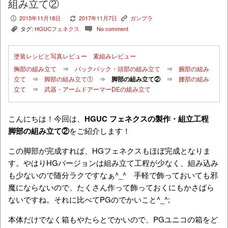
組み立て②
2015年11月18日
2017年11月7日
ガンプラ
P
V
K
タグ:
HGUCフェネクス
No comment
,
c
塗装レシピと写真レビュー
素組みレビュー
胸部の組み立て
⇒
バックパック・頭部の組み立て
⇒
腕部の組み
立て
⇒
脚部の組み立て①
⇒
脚部の組み立て②
⇒
腰部の組み
立て
⇒
武器・アームドアーマーDEの組み立て
こんにちは！今回は、
HGUC フェネクスの製作・組立工程
脚部の組み立て②
をご紹介します！
この脚部が完成すれば、HGフェネクスもほぼ完成となりま
す。やはりHGバージョンは組み立て工程が少なく、組み込み
も少ないので随分ラクですなぁ^_^ 手軽で飾っておいても邪
魔にならないので、たくさん作って飾っておくにもかさばら
ないですね。それに比べてPGのでかいこと^_^;
本体だけでなく箱もやたらとでかいので、PGユニコの箱をど