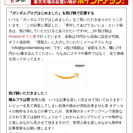
『ガンダムブログはじめました』を投げ銭で応援する
いつも『ガンダムブログはじめました』をご覧いただきありがとうござ
います。「この記事に満足した」「寄付してあげてもいいよ」という場
合は、投げ銭していただけるとありがたいですm(_ _)m 投げ銭は
Amazonギフト券
で行っています。金額は15円から自由に設定が可能。
ギフト送信時、『受取人』に入力していただくメールアドレスは
「
info@gundamsblog.net
」です。
※投げ銭額は「金額を入力」欄に(15
円から)書き込んでください。ちなみにステマや案件ではなく、全て身銭
を切ってやってます；
投げ銭いただきました！
積みプラは罪
管理人様、いつも記事を楽しく読ませて頂いております！
レビューを見て満足してしまい自身の積みが消化出来ません笑 オデッセ
イの制作をされるどの事でしたが、実車用のタッチアップペンで塗装な
どされて見ては如何でしょうか？これからもガンプラレビューや制作な
ど楽しみながら見させて頂きますので、管理人様も楽しみながら制作&
記事更新をお願い致します！