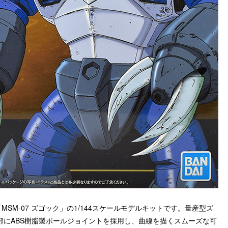
SM-07 ズゴック」の1/144スケールモデルキットです。量産型ズ
部にABS樹脂製ボールジョイントを採用し、曲線を描くスムーズな可