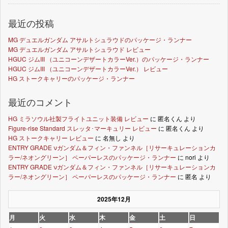
最近の投稿
MG デュエルガンダム アサルトシュラウドのパッケージ・ランナー
MG デュエルガンダム アサルトシュラウド レビュー
HGUC ジムIII （ユニコーンデザートカラーVer.）のパッケージ・ランナー
HGUC ジムIII （ユニコーンデザートカラーVer.） レビュー
HG ストークキャリーのパッケージ・ランナー
最近のコメント
HG ミラソウル社製フライトユニット装備 レビュー
に
匿名くん
より
Figure-rise Standard スレッタ･マーキュリー レビュー
に
匿名くん
より
HG ストークキャリー レビュー
に
名無し
より
ENTRY GRADE νガンダム＆フィン・ファンネル［リサーキュレーションカ
ラー/ネオングリーン］ ペーパーレスのパッケージ・ランナー
に
nori
より
ENTRY GRADE νガンダム＆フィン・ファンネル［リサーキュレーションカ
ラー/ネオングリーン］ ペーパーレスのパッケージ・ランナー
に
匿名
より
2025年12月
月
火
水
木
金
土
日