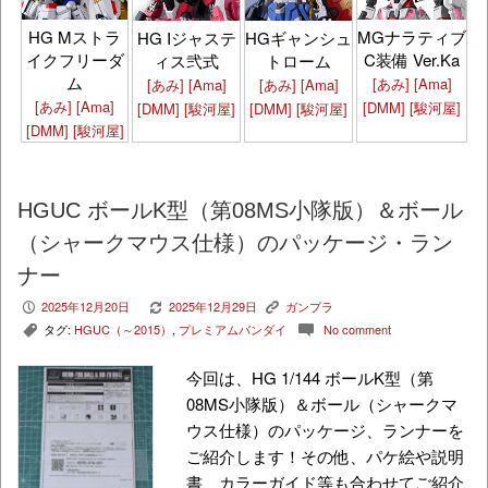
HG Mストラ
MGナラティブ
HG Iジャステ
HGギャンシュ
イクフリーダ
C装備 Ver.Ka
ィス弐式
トローム
ム
[あみ]
[Ama]
[あみ]
[Ama]
[あみ]
[Ama]
[あみ]
[Ama]
[DMM]
[駿河屋]
[DMM]
[駿河屋]
[DMM]
[駿河屋]
[DMM]
[駿河屋]
HGUC ボールK型（第08MS小隊版）＆ボール
（シャークマウス仕様）のパッケージ・ラン
ナー
2025年12月20日
2025年12月29日
ガンプラ
P
V
K
タグ:
HGUC（～2015）
,
プレミアムバンダイ
No comment
,
c
今回は、HG 1/144 ボールK型（第
08MS小隊版）＆ボール（シャークマ
ウス仕様）のパッケージ、ランナーを
ご紹介します！その他、パケ絵や説明
書、カラーガイド等も合わせてご紹介