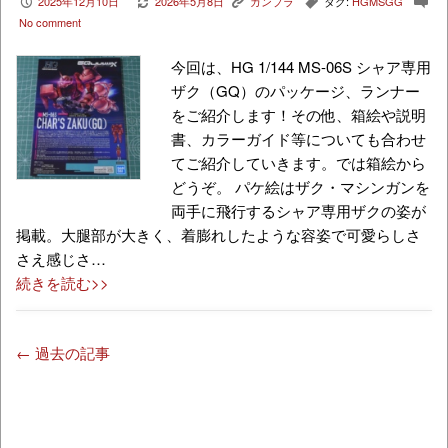
2025年12月10日
2026年5月8日
ガンプラ
タグ:
HGMSGG
P
V
K
,
c
No comment
今回は、HG 1/144 MS-06S シャア専用
ザク（GQ）のパッケージ、ランナー
をご紹介します！その他、箱絵や説明
書、カラーガイド等についても合わせ
てご紹介していきます。では箱絵から
どうぞ。 パケ絵はザク・マシンガンを
両手に飛行するシャア専用ザクの姿が
掲載。大腿部が大きく、着膨れしたような容姿で可愛らしさ
さえ感じさ…
続きを読む>>
← 過去の記事