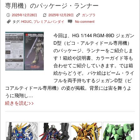
専用機）のパッケージ・ランナー
2025年12月28日
2025年12月29日
ガンプラ
P
V
K
タグ:
HGUC
,
プレミアムバンダイ
No comment
,
c
今回は、HG 1/144 RGM-89D ジェガン
D型（ピコ・アルティドール専用機）
のパッケージ、ランナーをご紹介しま
す！箱絵や説明書、カラーガイド等も
合わせてご紹介していきます。では箱
絵からどうぞ。 パケ絵はビーム・ライ
フルを両手持ちするジェガンD型（ピ
コアルティドール専用機）の姿が掲載。背景には宙を舞うよ
うに飛翔し…
続きを読む>>