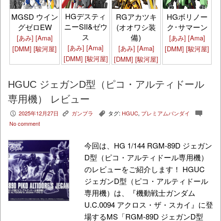
HGデスティ
MGSD ウイン
RGアカツキ
HGボリノー
ニーSII&ゼウ
グゼロEW
(オオワシ装
ク･サマーン
ス
備)
[あみ]
[Ama]
[あみ]
[Ama]
[あみ]
[Ama]
[あみ]
[Ama]
[DMM]
[駿河屋]
[DMM]
[駿河屋]
[DMM]
[駿河屋]
[DMM]
[駿河屋]
HGUC ジェガンD型（ピコ・アルティドール
専用機） レビュー
2025年12月27日
ガンプラ
タグ:
HGUC
,
プレミアムバンダイ
P
K
,
c
No comment
今回は、HG 1/144 RGM-89D ジェガン
D型（ピコ・アルティドール専用機）
のレビューをご紹介します！ HGUC
ジェガンD型（ピコ・アルティドール
専用機）は、『機動戦士ガンダム
U.C.0094 アクロス・ザ・スカイ』に登
場するMS「RGM-89D ジェガンD型