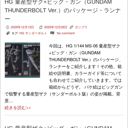
HG 量産型ザク+ビッグ・ガン（GUNDAM
THUNDERBOLT Ver.）のパッケージ・ランナ
ー
2025年12月13日
2025年12月29日
ガンプラ
P
V
K
タグ:
HG サンダーボルト
No comment
,
c
今回は、HG 1/144 MS-06 量産型ザク
+ビッグ・ガン（GUNDAM
THUNDERBOLT Ver.）のパッケージ、
ランナーをご紹介します！その他、箱
絵や説明書、カラーガイド等について
も合わせてご紹介していきます。では
箱絵からどうぞ。 パケ絵はビッグガン
で狙撃する量産型ザク（サンダーボルト版）の姿が掲載。背
景…
続きを読む>>