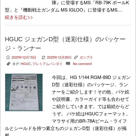
隊』に登場するMS「RB-79K ボールK
型」と『機動戦士ガンダム MS IGLOO』に登場するMS…
続きを読む>>
HGUC ジェガンD型（迷彩仕様）のパッケー
ジ・ランナー
2025年12月15日
2025年12月29日
ガンプラ
P
V
K
タグ:
HGUC
,
プレミアムバンダイ
No comment
,
c
今回は、HG 1/144 RGM-89D ジェガン
D型（迷彩仕様）のパッケージ、ラン
ナーをご紹介します！その他、パケ絵
や説明書、カラーガイド等も合わせて
ご紹介していきます。では箱絵からど
うぞ。 パケ絵はHGUCフォーマット。
マラサイ用のBR-78Aビーム・ライフ
ルとシールドを持つ素立ちのジェガンD型（迷彩仕様）が掲
載。…