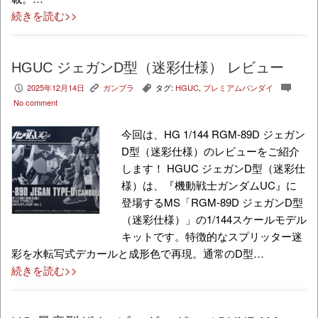
続きを読む>>
HGUC ジェガンD型（迷彩仕様） レビュー
2025年12月14日
ガンプラ
タグ:
HGUC
,
プレミアムバンダイ
P
K
,
c
No comment
今回は、HG 1/144 RGM-89D ジェガン
D型（迷彩仕様）のレビューをご紹介
します！ HGUC ジェガンD型（迷彩仕
様）は、『機動戦士ガンダムUC』に
登場するMS「RGM-89D ジェガンD型
（迷彩仕様）」の1/144スケールモデル
キットです。特徴的なスプリッター迷
彩を水転写式デカールと成形色で再現。通常のD型…
続きを読む>>