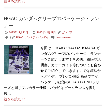
続きを読む>>
HGAC ガンダムグリープのパッケージ・ラン
ナー
2025年12月22日
2025年12月29日
ガンプラ
P
V
K
タグ:
HGAC
,
プレミアムバンダイ
No comment
,
c
今回は、HGAC 1/144 OZ-19MASX ガ
ンダムグリープのパッケージ、ランナ
ーをご紹介します！その他、箱絵や説
明書、カラーガイド等についても合わ
せてご紹介していきます。では箱絵か
らどうぞ。 プレバン限定商品ですが、
パッケージは他のHGAC G-UNITシリ
ーズと同じフルカラー仕様。パケ絵はビームランスを振り
抜…
続きを読む>>