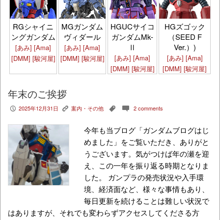
HGズゴック
RGシャイニ
MGガンダム
HGUCサイコ
（SEED F
ングガンダム
ヴィダール
ガンダムMk-
Ver.）)
Ⅱ
[あみ]
[Ama]
[あみ]
[Ama]
[あみ]
[Ama]
[あみ]
[Ama]
[DMM]
[駿河屋]
[DMM]
[駿河屋]
[DMM]
[駿河屋]
[DMM]
[駿河屋]
年末のご挨拶
2025年12月31日
案内・その他
2 comments
P
K
,
c
今年も当ブログ「ガンダムブログはじ
めました」をご覧いただき、ありがと
うございます。気がつけば年の瀬を迎
え、この一年を振り返る時期となりま
した。 ガンプラの発売状況や入手環
境、経済面など、様々な事情もあり、
毎日更新を続けることは難しい状況で
はありますが、それでも変わらずアクセスしてくださる方