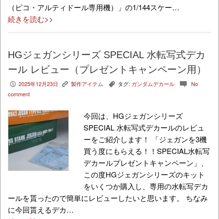
（ピコ・アルティドール専用機）」の1/144スケー…
続きを読む>>
HGジェガンシリーズ SPECIAL 水転写式デカ
ール レビュー（プレゼントキャンペーン用）
2025年12月23日
製作アイテム
タグ:
ガンダムデカール
No
P
K
,
c
comment
今回は、HGジェガンシリーズ
SPECIAL 水転写式デカールのレビュ
ーをご紹介します！ 「ジェガンを3機
買う度にもらえる！！SPECIAL水転写
デカールプレゼントキャンペーン」、
この度HGジェガンシリーズのキット
をいくつか購入し、専用の水転写デカ
ールを貰ったので簡単にレビューしたいと思います。 ちなみ
に今回貰えるデカ…