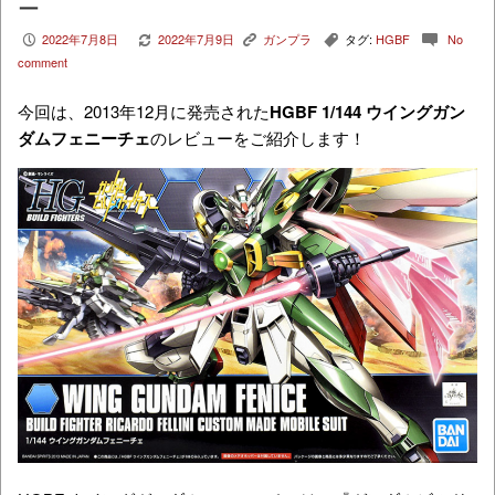
ー
2022年7月8日
2022年7月9日
ガンプラ
タグ:
HGBF
No
P
V
K
,
c
comment
今回は、2013年12月に発売された
HGBF 1/144 ウイングガン
ダムフェニーチェ
のレビューをご紹介します！