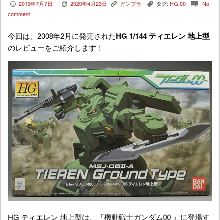
2019年7月7日
2020年4月23日
ガンプラ
タグ:
HG 00
No
P
V
K
,
c
comment
今回は、2008年2月に発売された
HG
1/144 ティエレン 地上型
のレビューをご紹介します！
HG ティエレン 地上型は、『機動戦士ガンダム00 』に登場す