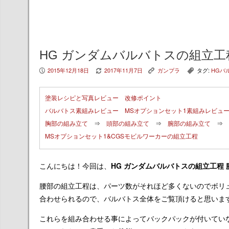
HG ガンダムバルバトスの組立工
2015年12月18日
2017年11月7日
ガンプラ
タグ:
HGバ
P
V
K
,
塗装レシピと写真レビュー
改修ポイント
バルバトス素組みレビュー
MSオプションセット1素組みレビュ
胸部の組み立て
⇒
頭部の組み立て
⇒
腕部の組み立て
⇒
MSオプションセット1&CGSモビルワーカーの組立工程
こんにちは！今回は、
HG ガンダムバルバトスの組立工程
腰部の組立工程は、パーツ数がそれほど多くないのでボリ
合わせられるので、バルバトス全体をご覧頂けると思いま
これらを組み合わせる事によってバックパックが付いてい