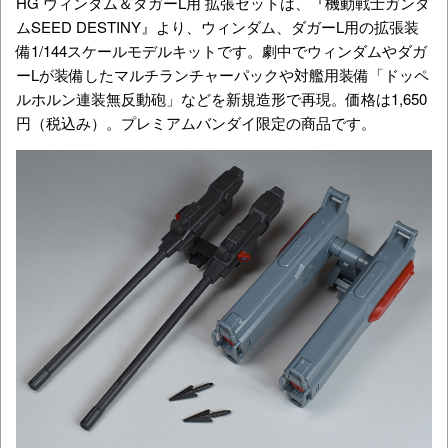
HG ウィンダム＆ダガーL用 拡張セットは、『機動戦士ガンダ
ムSEED DESTINY』より、ウィンダム、ダガーL用の拡張装
備1/144スケールモデルキットです。劇中でウィンダムやダガ
ーLが装備したマルチランチャーパックや対艦用装備「ドッペ
ルホルン連装無反動砲」などを新規造形で再現。価格は1,650
円（税込み）。プレミアムバンダイ限定の商品です。