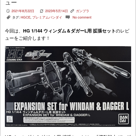
ュー
2021年8月22日
2023年5月14日
ガンプラ
P
V
K
タグ:
HGCE
,
プレミアムバンダイ
No comment
,
c
今回は、
HG 1/144 ウィンダム＆ダガーL用 拡張セット
のレビ
ューをご紹介します！