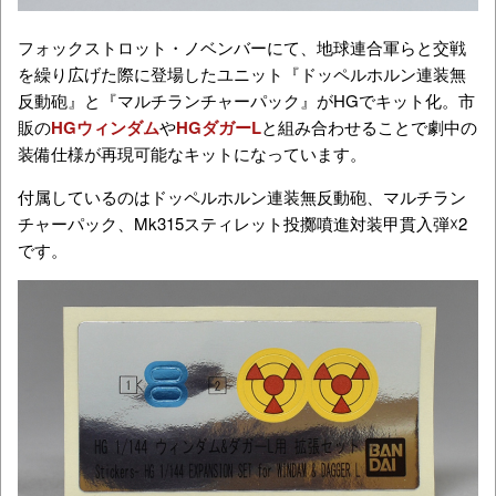
フォックストロット・ノベンバーにて、地球連合軍らと交戦
を繰り広げた際に登場したユニット『ドッペルホルン連装無
反動砲』と『マルチランチャーパック』がHGでキット化。市
販の
HGウィンダム
や
HGダガーL
と組み合わせることで劇中の
装備仕様が再現可能なキットになっています。
付属しているのはドッペルホルン連装無反動砲、マルチラン
チャーパック、Mk315スティレット投擲噴進対装甲貫入弾☓2
です。