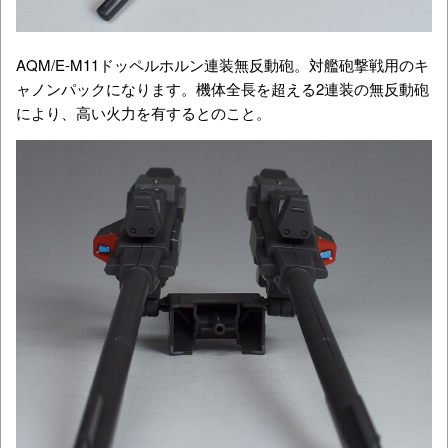
AQM/E-M11ドッペルホルン連装無反動砲。対艦砲撃戦用のキ
ャノンパックになります。機体全長を超える2連装の無反動砲
により、高い火力を有するとのこと。