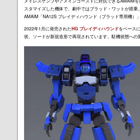
メイレスケンブやアメインゴーストに対抗できるAMAIM
スタマイズした機体で、劇中ではブラッド・ワットが搭乗。
AMAIM「NA12S ブレイディハウンド（ブラッド専用機）
2022年1月に発売された
HG ブレイディハウンド
をベース
状、ソードが新規造形で再現されています。駐機状態への