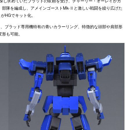
を探し求めていたブラッドの依頼を受け、チャーリー・オーレイがカ
部隊を編成し、アメインゴーストMk-Ⅱと激しい戦闘を繰り広げた
」
がHGでキット化。
に、ブラッド専用機特有の青いカラーリング、特徴的な頭部や肩部形
変形も可能。