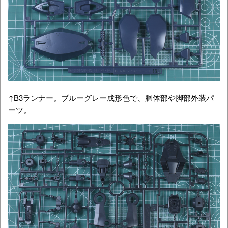
↑B3ランナー。ブルーグレー成形色で、胴体部や脚部外装パ
ーツ。