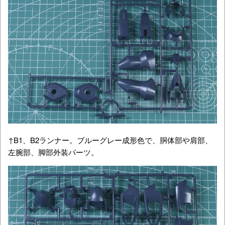
↑B1、B2ランナー。ブルーグレー成形色で、胴体部や肩部、
左腕部、脚部外装パーツ。