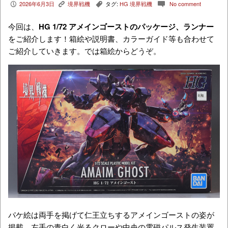
2026年6月3日
境界戦機
タグ:
HG 境界戦機
No comment
P
K
,
c
今回は、
HG 1/72 アメインゴースト
のパッケージ、ランナー
をご紹介します！箱絵や説明書、カラーガイド等も合わせて
ご紹介していきます。では箱絵からどうぞ。
パケ絵は両手を掲げて仁王立ちするアメインゴーストの姿が
掲載。左手の青白く光るクローや中央の電磁パルス発生装置