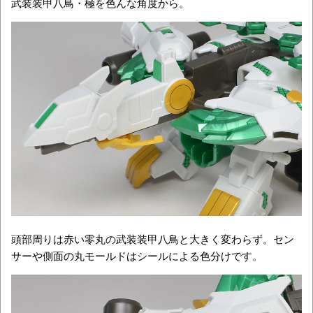
武装装甲八鳥・極を色んな角度から。
頭部周りは赤い零丸の武装装甲八鳥と大きく変わらず。セン
サーや側面の丸モールドはシールによる色分けです。