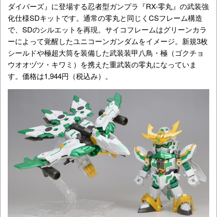
ダイバーズ』に登場する忍者型ガンプラ『RX-零丸』の武装強
化仕様SDキットです。通常の零丸と同じくCSフレーム構造
で、SDのシルエットを再現。サイコフレームはグリーンカラ
ーによって覚醒したユニコーンガンダムをイメージ。新規3枚
シールドや極超大筒を装備した武装装甲八鳥・極（ゴクチョ
ウオオヅツ・キワミ）を携えた重武装の零丸になっていま
す。価格は1,944円（税込み）。