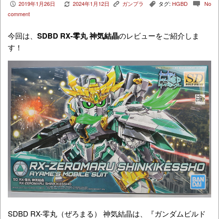
2019年1月26日
2024年1月12日
ガンプラ
タグ:
HGBD
No
P
V
K
,
c
comment
今回は、
SDBD RX-零丸 神気結晶
のレビューをご紹介しま
す！
SDBD RX-零丸（ぜろまる） 神気結晶は、『ガンダムビルド