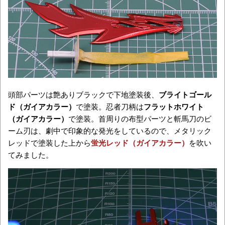
頭部パーツは艶ありブラックで下地塗装後、
ブライトゴール
ド（ガイアカラー）
で塗装。忍者刀柄は
フラットホワイト
（ガイアカラー）
で塗装。首周りの布型パーツと斬馬刀のビ
ーム刃は、劇中で印象的な発光をしているので、メタリック
レッドで塗装した上から
蛍光レッド（ガイアカラー）
を吹い
てみました。