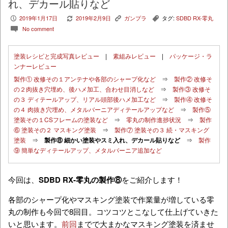
れ、デカール貼りなど
2019年1月17日
2019年2月9日
ガンプラ
タグ:
SDBD RX-零丸
P
V
K
,
No comment
c
塗装レシピと完成写真レビュー
|
素組みレビュー
|
パッケージ・ラ
ンナーレビュー
製作① 改修その１アンテナや各部のシャープ化など
⇒
製作② 改修そ
の２肉抜き穴埋め、後ハメ加工、合わせ目消しなど
⇒
製作③ 改修そ
の３ ディテールアップ、リアル頭部後ハメ加工など
⇒
製作④ 改修そ
の４ 肉抜き穴埋め、メタルバーニアディテールアップなど
⇒
製作⑤
塗装その１CSフレームの塗装など
⇒
零丸の制作進捗状況
⇒
製作
⑥ 塗装その２ マスキング塗装
⇒
製作⑦ 塗装その３ 続・マスキング
塗装
⇒
製作⑧ 細かい塗装やスミ入れ、デカール貼りなど
⇒
製作
⑨ 簡単なディテールアップ、メタルバーニア追加など
今回は、
SDBD RX-零丸の製作⑧
をご紹介します！
各部のシャープ化やマスキング塗装で作業量が増している零
丸の制作も今回で8回目。コツコツとこなして仕上げていきた
いと思います。
前回
までで大まかなマスキング塗装を済ませ