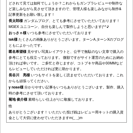
どされて見ては如何でしょうか？これからもガンプラレビューや制作な
ど楽しみながら見させて頂きますので、管理人様も楽しみながら制作&
記事更新をお願い致します！
長太郎様
ガンダムブログ、とても参考にさせていただいております！
MGEX ユニコーン、自分も楽しんで製作しようと思います(^^♪
おっさｎ様
いつも参考にさせていただいております
tak様
たくさんの画像ありがとうございます。ターンA,ターンXのブログ
ともによかったです。
匿名希望様
見やすい写真レイアウトと、公平で無駄のない文章で購入の
参考にとても役立っております。 微額ですがサイト運営のためにお納め
頂ければ幸いです。 ご多忙と存じますが、コトブキヤ商品や30MMなど
もレビューしていただければ更に助かります。
長谷川 亮様
いつもサイトを楽しく読ませていただいております。これ
からも頑張ってください。
y nose様
分かりやすい記事をいつもありがとうございます。製作、購入
時の参考にさせて頂いております。
菊地 俊介様
素晴らしい仕上がりに敬服しております。
他
ありがとうございます！ いただいた投げ銭はレビュー用キットの購入資
金として大切に使わせていただきますm(_ _)m