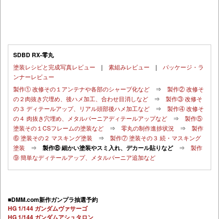
SDBD RX-零丸
塗装レシピと完成写真レビュー
|
素組みレビュー
|
パッケージ・ラ
ンナーレビュー
製作① 改修その１アンテナや各部のシャープ化など
⇒
製作② 改修そ
の２肉抜き穴埋め、後ハメ加工、合わせ目消しなど
⇒
製作③ 改修そ
の３ ディテールアップ、リアル頭部後ハメ加工など
⇒
製作④ 改修そ
の４ 肉抜き穴埋め、メタルバーニアディテールアップなど
⇒
製作⑤
塗装その１CSフレームの塗装など
⇒
零丸の制作進捗状況
⇒
製作
⑥ 塗装その２ マスキング塗装
⇒
製作⑦ 塗装その３ 続・マスキング
塗装
⇒
製作⑧ 細かい塗装やスミ入れ、デカール貼りなど
⇒
製作
⑨ 簡単なディテールアップ、メタルバーニア追加など
■DMM.com新作ガンプラ抽選予約
HG 1/144 ガンダムヴァサーゴ
HG 1/144 ガンダムアシュタロン