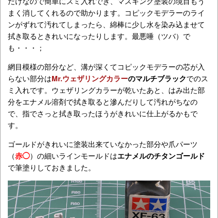
だけなので簡単にスミ入れでき、マスキング塗装の境目もう
まく消してくれるので助かります。コピックモデラーのライ
ンがずれて汚れてしまったら、綿棒に少し水を染み込ませて
拭き取るときれいになったりします。最悪唾（ツバ）で
も・・・；
網目模様の部分など、溝が深くてコピックモデラーの芯が入
らない部分は
Mr.ウェザリングカラー
のマルチブラック
でのス
ミ入れです。ウェザリングカラーが乾いたあと、はみ出た部
分をエナメル溶剤で拭き取ると滲んだりして汚れがちなの
で、指でさっと拭き取ったほうがきれいに仕上がるかもで
す。
ゴールドがきれいに塗装出来ていなかった部分や爪パーツ
（
赤◯
）の細いラインモールドは
エナメルのチタンゴールド
で筆塗りしておきました。