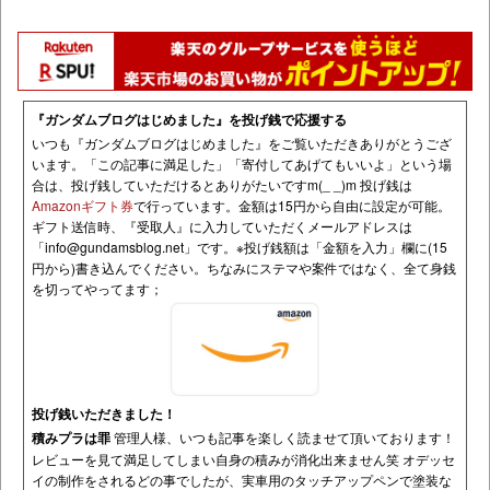
『ガンダムブログはじめました』を投げ銭で応援する
いつも『ガンダムブログはじめました』をご覧いただきありがとうござ
います。「この記事に満足した」「寄付してあげてもいいよ」という場
合は、投げ銭していただけるとありがたいですm(_ _)m 投げ銭は
Amazonギフト券
で行っています。金額は15円から自由に設定が可能。
ギフト送信時、『受取人』に入力していただくメールアドレスは
「
info@gundamsblog.net
」です。
※投げ銭額は「金額を入力」欄に(15
円から)書き込んでください。ちなみにステマや案件ではなく、全て身銭
を切ってやってます；
投げ銭いただきました！
積みプラは罪
管理人様、いつも記事を楽しく読ませて頂いております！
レビューを見て満足してしまい自身の積みが消化出来ません笑 オデッセ
イの制作をされるどの事でしたが、実車用のタッチアップペンで塗装な