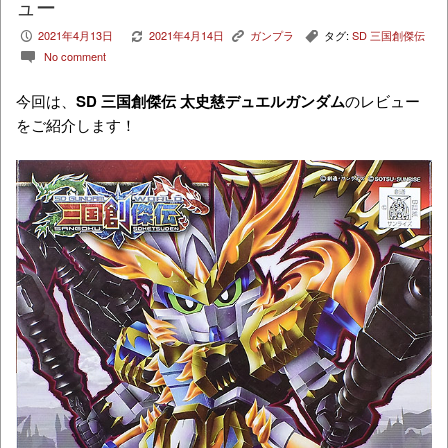
ュー
2021年4月13日
2021年4月14日
ガンプラ
タグ:
SD 三国創傑伝
P
V
K
,
No comment
c
今回は、
SD 三国創傑伝 太史慈デュエルガンダム
のレビュー
をご紹介します！