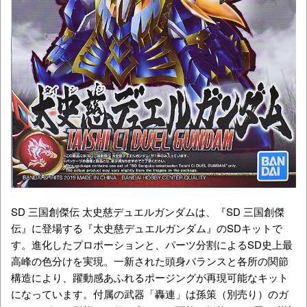
SD 三国創傑伝 太史慈デュエルガンダムは、『SD 三国創傑
伝』に登場する『太史慈デュエルガンダム』のSDキットで
す。進化したプロポーションと、パーツ分割によるSD史上最
高峰の色分けを実現。一新された頭身バランスと各所の関節
構造により、躍動感あふれるポージングが再現可能なキット
になっています。付属の武器「轟連」は孫策（別売り）のガ