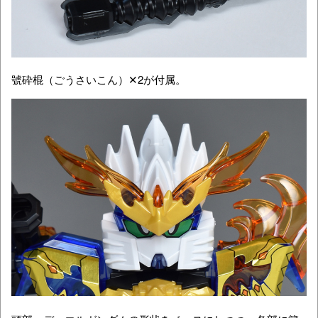
號砕棍（ごうさいこん）✕2が付属。