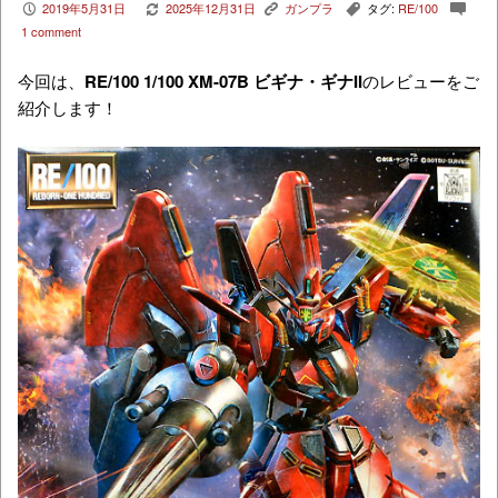
2019年5月31日
2025年12月31日
ガンプラ
タグ:
RE/100
P
V
K
,
c
1 comment
今回は、
RE/100
1/100
XM-07B
ビギナ・ギナII
のレビューをご
紹介します！