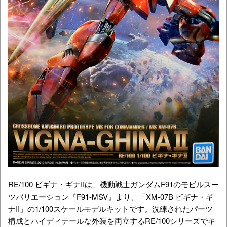
RE/100 ビギナ・ギナIIは、機動戦士ガンダムF91のモビルスー
ツバリエーション『F91-MSV』より、「
XM-07B
ビギナ・ギ
ナII」の1/100スケールモデルキットです。洗練されたパーツ
構成とハイディテールな外装を両立するRE/100シリーズでキ