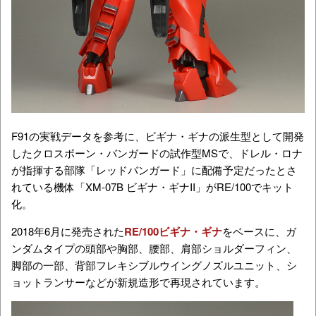
F91
の実戦データを参考に、
ビギナ・ギナ
の派生型として開発
した
クロスボーン・バンガード
の試作型MSで、ドレル・ロナ
が指揮する部隊「レッドバンガード」に配備予定だったとさ
れている機体「XM-07B ビギナ・ギナII」がRE/100でキット
化。
2018年6月に発売された
RE/100ビギナ・ギナ
をベースに、ガ
ンダムタイプの頭部や胸部、腰部、肩部ショルダーフィン、
脚部の一部、背部フレキシブルウイングノズルユニット、シ
ョットランサーなどが新規造形で再現されています。