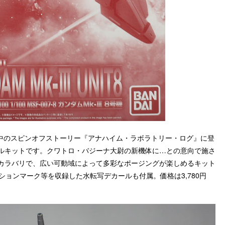
文庫に掲載中のスピンオフストーリー『アナハイム・ラボラトリー・ログ』に登
ールモデルキットです。クワトロ・バジーナ大尉の新機体に…との意向で施さ
II のカラバリで、広い可動域によって多彩なポージングが楽しめるキット
ションマーク等を収録した水転写デカールも付属。価格は3,780円