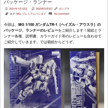
パッケージ・ランナー
2021年1月12日
2023年5月3日
ガンプラ
P
V
K
タグ:
MG
,
プレミアムバンダイ
No comment
,
c
今回は、
MG 1/100 ガンダムTR-1［ヘイズル・アウスラ］
の
パッケージ、ランナーのレビュー
をご紹介します！箱絵とラ
ンナー各種、説明書、カラーガイド等のレビューも合わせて
ご紹介していきます。では箱絵からどうぞ。