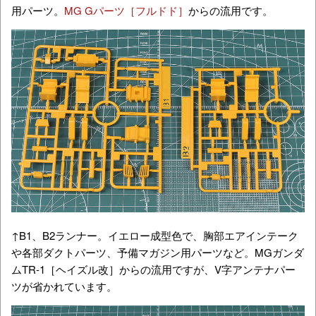
用パーツ。
MG Gパーツ［フルドド］
からの流用です。
↑B1、B2ランナー。イエロー成型色で、胸部エアインテーク
や各部ダクトパーツ、予備マガジン用パーツなど。MGガンダ
ムTR-1［ヘイズル改］からの流用ですが、V字アンテナパー
ツが省かれています。