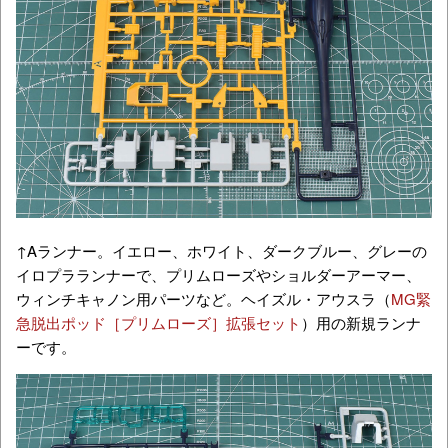
↑Aランナー。イエロー、ホワイト、ダークブルー、グレーの
イロプラランナーで、プリムローズやショルダーアーマー、
ウィンチキャノン用パーツなど。ヘイズル・アウスラ（
MG緊
急脱出ポッド［プリムローズ］拡張セット
）用の新規ランナ
ーです。