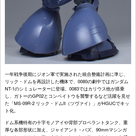
一年戦争後期にジオン軍で実施された統合整備計画に準じ、
リック・ドムを再設計した機体で、0080の劇中ではガンダム
NT-1のシミュレーターに登場。0083ではカリウス他が搭乗
し、ガトーのGP02とコンペイトウを襲撃するなど活躍を見せ
た「MS-09R-2 リック・ドムII（ツヴァイ）」がHGUCでキッ
ト化。
ドム系機特有の十字モノアイや背部プロペラントタンク、重
厚な各部形状に加え、ジャイアント・バズ、90mmマシンガ