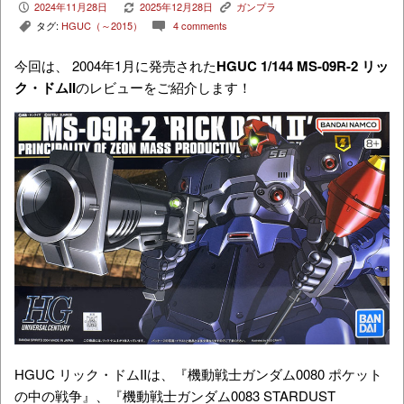
2024年11月28日
2025年12月28日
ガンプラ
P
V
K
タグ:
HGUC（～2015）
4 comments
,
c
今回は、 2004年1月に発売された
HGUC 1/144
MS-09R-2
リッ
ク・ドムII
のレビューをご紹介します！
HGUC リック・ドムIIは、『機動戦士ガンダム0080 ポケット
の中の戦争』、『機動戦士ガンダム0083 STARDUST