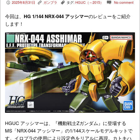
2025年8月31日
ガンプラ
タグ:
HGUC（～2015）
No comment
P
K
,
c
今回は、
HG 1/144
NRX-044
アッシマー
のレビューをご紹介
します！
HGUC アッシマーは、『機動戦士Zガンダム』に登場する
MS「NRX-044 アッシマー」の1/144スケールモデルキットで
す。イロプラの使用により設定色をリアルに再現。カトキハ