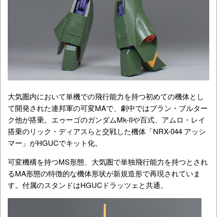
大気圏内において単機での飛行能力を持つ初めての機体とし
て開発された連邦軍の可変MAで、劇中ではブラン・ブルター
ク他が搭乗。エゥーゴのガンダムMk-IIや百式、アムロ・レイ
搭乗のリック・ディアスらと交戦した機体「NRX-044 アッシ
マー」がHGUCでキット化。
可変機構を持つMS形態、大気圏で単独飛行能力を持つとされ
るMA形態の特徴的な機体形状が新規造形で再現されていま
す。付属のスタンドはHGUCドラッツェと共通。