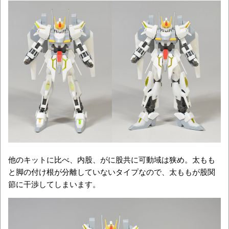
他のキットに比べ、内股、がに股共に可動域は狭め。太もも
と脚の付け根が分離していないタイプなので、太ももが股関
節に干渉してしまいます。