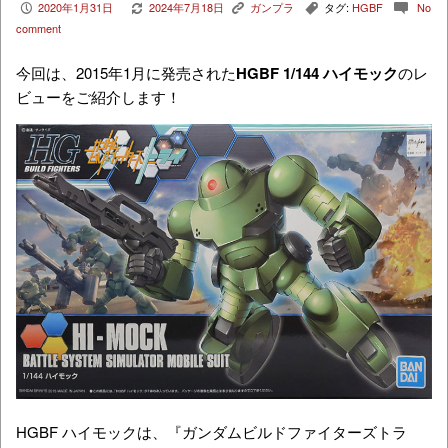
2020年1月31日
2024年7月18日
ガンプラ
タグ:
HGBF
No
P
V
K
,
c
comment
今回は、2015年1月に発売された
HGBF 1/144 ハイモック
のレ
ビューをご紹介します！
HGBF ハイモックは、『ガンダムビルドファイターズトラ