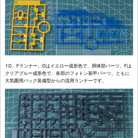
↑D、Fランナー。Dはイエロー成形色で、胴体部パーツ。Fは
クリアブルー成形色で、
各部のフォトン装甲パーツ。ともに
大気圏用パック装備型からの流用ランナーです。