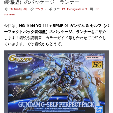
装備型）のパッケージ・ランナー
2026年6月23日
ガンプラ
タグ:
HG Reconguista in G
No
P
K
,
c
comment
今回は、
HG 1/144 YG-111＋BPMF-01 ガンダム G-セルフ（パ
ーフェクトパック装備型）
のパッケージ、ランナー
をご紹介
します！箱絵や説明書、カラーガイド等も合わせてご紹介し
ていきます。では箱絵からどうぞ。