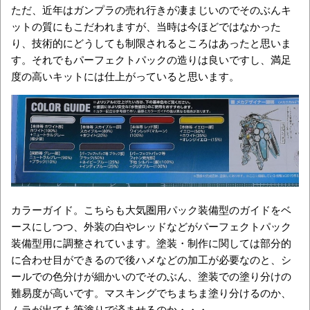
ただ、近年はガンプラの売れ行きが凄まじいのでそのぶんキ
ットの質にもこだわれますが、当時は今ほどではなかった
り、技術的にどうしても制限されるところはあったと思いま
す。それでもパーフェクトパックの造りは良いですし、満足
度の高いキットには仕上がっていると思います。
カラーガイド。こちらも大気圏用パック装備型のガイドをベ
ースにしつつ、外装の白やレッドなどがパーフェクトパック
装備型用に調整されています。塗装・制作に関しては部分的
に合わせ目ができるので後ハメなどの加工が必要なのと、シ
ールでの色分けが細かいのでそのぶん、塗装での塗り分けの
難易度が高いです。マスキングでちまちま塗り分けるのか、
ムラが出ても筆塗りで済ませるのか・・・。