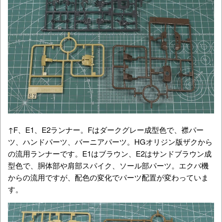
↑F、E1、E2ランナー。Fはダークグレー成型色で、襟パー
ツ、ハンドパーツ、バーニアパーツ。HGオリジン版ザクから
の流用ランナーです。E1はブラウン、E2はサンドブラウン成
型色で、胴体部や肩部スパイク、ソール部パーツ。エクバ機
からの流用ですが、配色の変化でパーツ配置が変わっていま
す。