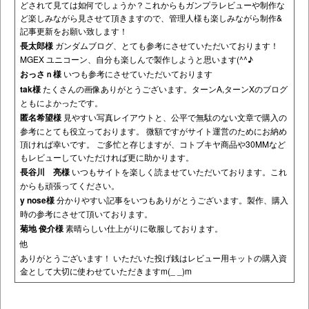
どされて見ては如何でしょうか？これからもガンプラレビューや制作な
ど楽しみながら見させて頂きますので、管理人様も楽しみながら制作&
記事更新をお願い致します！
長太郎様
ガンダムブログ、とても参考にさせていただいております！
MGEX ユニコーン、自分も楽しんで製作しようと思います(^^♪
おっさｎ様
いつも参考にさせていただいております
tak様
たくさんの画像ありがとうございます。ターンA,ターンXのブログ
ともによかったです。
匿名希望様
見やすい写真レイアウトと、公平で無駄のない文章で購入の
参考にとても役立っております。 微額ですがサイト運営のためにお納め
頂ければ幸いです。 ご多忙と存じますが、コトブキヤ商品や30MMなど
もレビューしていただければ更に助かります。
長谷川 亮様
いつもサイトを楽しく読ませていただいております。これ
からも頑張ってください。
y nose様
分かりやすい記事をいつもありがとうございます。製作、購入
時の参考にさせて頂いております。
菊地 俊介様
素晴らしい仕上がりに敬服しております。
他
ありがとうございます！ いただいた投げ銭はレビュー用キットの購入資
金として大切に使わせていただきますm(_ _)m