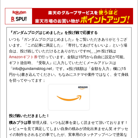
『ガンダムブログはじめました』を投げ銭で応援する
いつも『ガンダムブログはじめました』をご覧いただきありがとうござ
います。「この記事に満足した」「寄付してあげてもいいよ」という場
合は、投げ銭していただけるとありがたいですm(_ _)m 投げ銭は
Amazonギフト券
で行っています。金額は15円から自由に設定が可能。
ギフト送信時、『受取人』に入力していただくメールアドレスは
「
info@gundamsblog.net
」です。
※投げ銭額は「金額を入力」欄に(15
円から)書き込んでください。ちなみにステマや案件ではなく、全て身銭
を切ってやってます；
投げ銭いただきました！
積みプラは罪
管理人様、いつも記事を楽しく読ませて頂いております！
レビューを見て満足してしまい自身の積みが消化出来ません笑 オデッセ
イの制作をされるどの事でしたが、実車用のタッチアップペンで塗装な