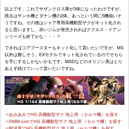
以上です。これでサザンクロス隊が3体になったわけですが、
残るはサンホ機とダナン機の2体。あっという間に5機揃いそ
うですね。その後はシャア専用高機動型ザクがキット化され
ると思いますし、赤いジムが発売されればククルス・ドアン
シリーズも終了かな・・・？
できればコアブースターもキット化して貰いたいですが、MS
以外は難しそう。EXモデルでキット化されているのでそちら
を手にするしかないかもです。MSDなどのオリジン系はとり
あえず続けていって貰いたいですね。
⇒あみあみでHG 高機動型ザク 地上用 （セルマ機）を探す
⇒DMM.comでHG 高機動型ザク 地上用 （セルマ機）を探す
⇒駿河屋でHG 高機動型ザク 地上用 （セルマ機）を探す