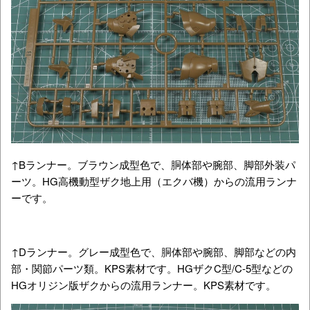
↑Bランナー。ブラウン成型色で、胴体部や腕部、脚部外装パ
ーツ。HG高機動型ザク地上用（エクバ機）からの流用ランナ
ーです。
↑Dランナー。グレー成型色で、胴体部や腕部、脚部などの内
部・関節パーツ類。KPS素材です。HGザクC型/C-5型などの
HGオリジン版ザクからの流用ランナー。KPS素材です。