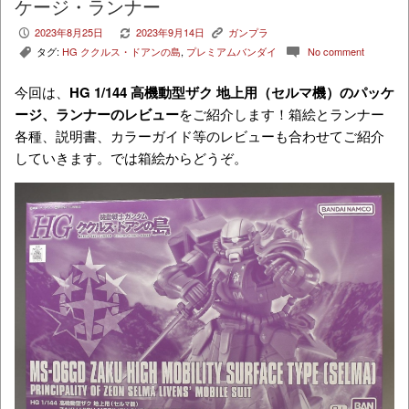
ケージ・ランナー
2023年8月25日
2023年9月14日
ガンプラ
P
V
K
タグ:
HG ククルス・ドアンの島
,
プレミアムバンダイ
No comment
,
c
今回は、
HG 1/144 高機動型ザク 地上用（セルマ機）
のパッケ
ージ、ランナーのレビュー
をご紹介します！箱絵とランナー
各種、説明書、カラーガイド等のレビューも合わせてご紹介
していきます。では箱絵からどうぞ。