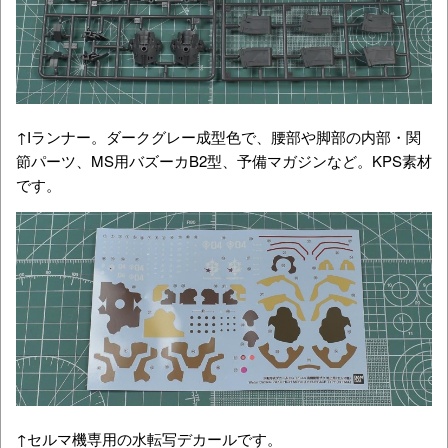
↑Iランナー。ダークグレー成型色で、腰部や脚部の内部・関
節パーツ、MS用バズーカB2型、予備マガジンなど。KPS素材
です。
↑セルマ機専用の水転写デカールです。