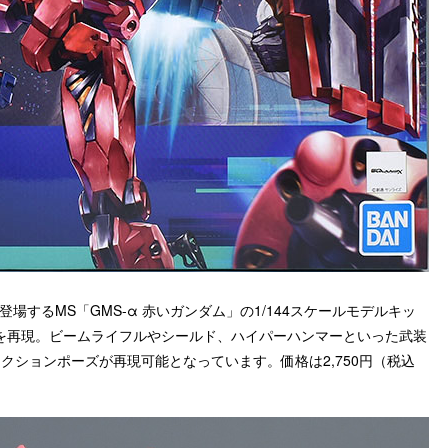
登場するMS「GMS-α 赤いガンダム」の1/144スケールモデルキッ
を再現。ビームライフルやシールド、ハイパーハンマーといった武装
クションポーズが再現可能となっています。価格は2,750円（税込